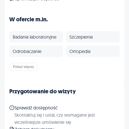
W ofercie m.in.
Badania laboratoryjne
Szczepienia
Odrobaczanie
Ortopedia
24h/Dyżury
Profilaktyka
Pokaż więcej
Inne
Przygotowanie do wizyty
Sprawdź dostępność
Skontaktuj się i ustal, czy wymagane jest
wcześniejsze umówienie się