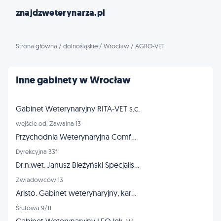
znajdzweterynarza.pl
Strona główna
/
dolnośląskie
/
Wrocław
/
AGRO-VET
Inne gabinety w Wrocław
Gabinet Weterynaryjny RITA-VET s.c.
wejście od, Zawalna 13
Przychodnia Weterynaryjna ComfortVET
Dyrekcyjna 33f
Dr.n.wet. Janusz Bieżyński Specjalista chirurg - złamania dysplazja
Zwiadowców 13
Aristo. Gabinet weterynaryjny, karmy dla zwierząt, strzyżenie
Śrutowa 9/11