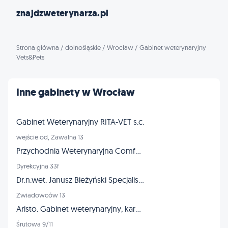
znajdzweterynarza.pl
Strona główna
/
dolnośląskie
/
Wrocław
/
Gabinet weterynaryjny
Vets&Pets
Inne gabinety w Wrocław
Gabinet Weterynaryjny RITA-VET s.c.
wejście od, Zawalna 13
Przychodnia Weterynaryjna ComfortVET
Dyrekcyjna 33f
Dr.n.wet. Janusz Bieżyński Specjalista chirurg - złamania dysplazja
Zwiadowców 13
Aristo. Gabinet weterynaryjny, karmy dla zwierząt, strzyżenie
Śrutowa 9/11