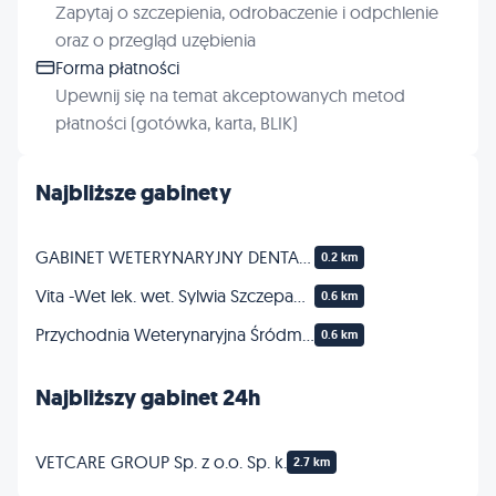
Zapytaj o szczepienia, odrobaczenie i odpchlenie
oraz o przegląd uzębienia
Forma płatności
Upewnij się na temat akceptowanych metod
płatności (gotówka, karta, BLIK)
Najbliższe gabinety
GABINET WETERYNARYJNY DENTAL VET GRZEGORZ SAPIKOWSKI
0.2 km
Vita -Wet lek. wet. Sylwia Szczepańska
0.6 km
Przychodnia Weterynaryjna Śródmieście lek. wet. Małgorzata Rudkowska
0.6 km
Najbliższy gabinet 24h
VETCARE GROUP Sp. z o.o. Sp. k.
2.7 km