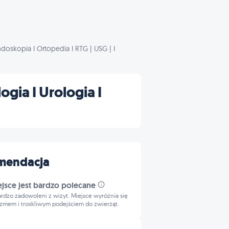
doskopia I Ortopedia I RTG | USG | I
gia I Urologia I
mendacja
ejsce jest bardzo polecane
bardzo zadowoleni z wizyt. Miejsce wyróżnia się
izmem i troskliwym podejściem do zwierząt.