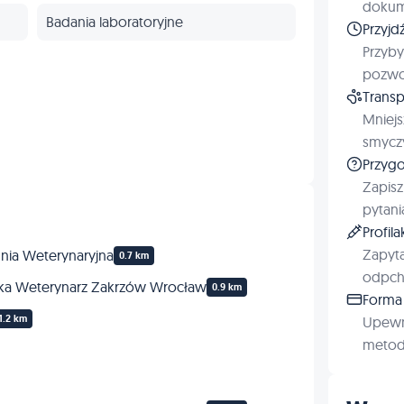
dokum
Badania laboratoryjne
Przyjd
Przyby
Odrobaczanie
pozwol
Transp
Profilaktyka
Mniejs
smyczy
Przygo
Zapisz
pytani
Profil
Zapyta
nia Weterynaryjna
0.7 km
odpchl
pka Weterynarz Zakrzów Wrocław
0.9 km
Forma 
1.2 km
Upewn
metod 