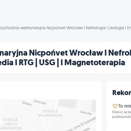
rzychodnia weterynaryjna Nicpońvet Wrocław I Nefrologia I Urologia I En
aryjna Nicpońvet Wrocław I Nefrolo
dia I RTG | USG | I Magnetoterapia
Reko
To mi
Klienci są 
profesjonal