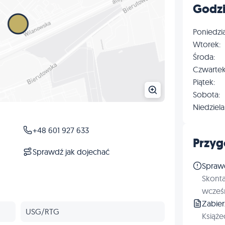
Godzi
Poniedzia
Wtorek:
Środa:
Czwartek
Piątek:
Sobota:
Niedziela
+48 601 927 633
Przyg
Sprawdź jak dojechać
Spraw
Skonta
wcześn
Zabie
USG/RTG
Książe