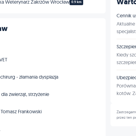
Warto
pka Weterynarz Zakrzów Wrocław
0.9 km
Cennik u
Aktualne 
ław
specjalis
Szczepie
Kiedy sz
tVET
szczepie
 chirurg - złamania dysplazja
Ubezpiec
Porównan
kotów. Za
dla zwierząt, strzyżenie
. Tomasz Frankowski
Zastrzegamy
przez ten p
→