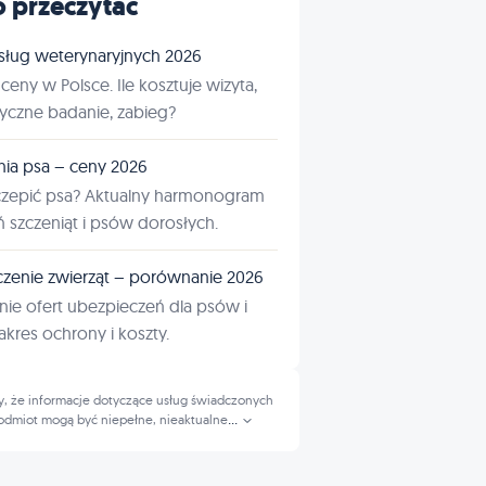
 przeczytać
sług weterynaryjnych 2026
ceny w Polsce. Ile kosztuje wizyta,
tyczne badanie, zabieg?
nia psa – ceny 2026
czepić psa? Aktualny harmonogram
ń szczeniąt i psów dorosłych.
zenie zwierząt – porównanie 2026
ie ofert ubezpieczeń dla psów i
kres ochrony i koszty.
, że informacje dotyczące usług świadczonych
odmiot mogą być niepełne, nieaktualne
...