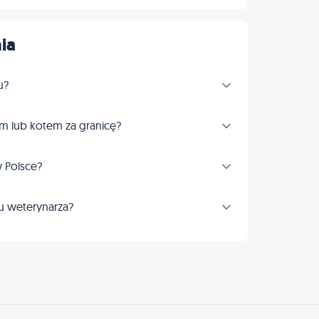
ia
u?
m lub kotem za granicę?
 Polsce?
u weterynarza?