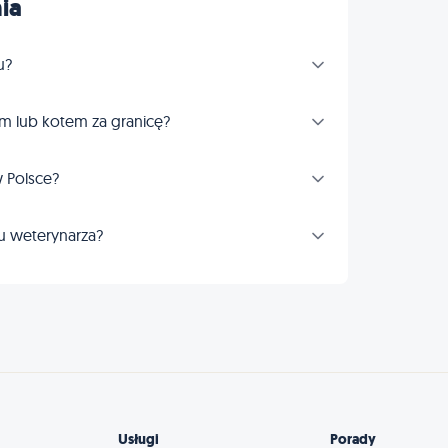
ia
u?
m lub kotem za granicę?
 Polsce?
u weterynarza?
Usługi
Porady