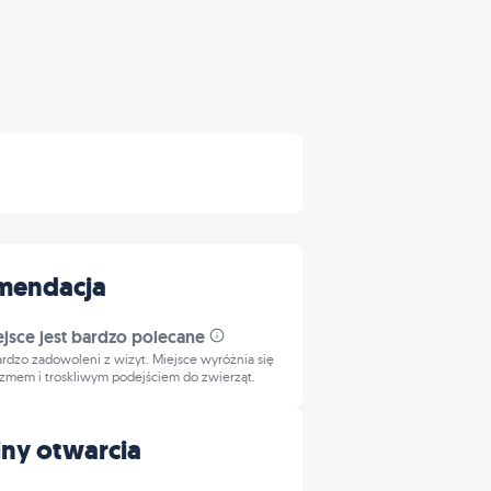
mendacja
ejsce jest bardzo polecane
bardzo zadowoleni z wizyt. Miejsce wyróżnia się
izmem i troskliwym podejściem do zwierząt.
ny otwarcia