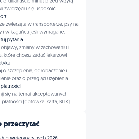
cie kilkanaście minut przed wizytą
i zwierzęciu się uspokoić
ort
ze zwierzęta w transporterze, psy na
 i w kagańcu jeśli wymagane.
tuj pytania
 objawy, zmiany w zachowaniu i
a, które chcesz zadać lekarzowi
aktyka
j o szczepienia, odrobaczenie i
enie oraz o przegląd uzębienia
płatności
ij się na temat akceptowanych
płatności (gotówka, karta, BLIK)
 przeczytać
sług weterynaryjnych 2026