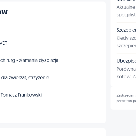
Aktualne 
ław
specjalis
Szczepie
Kiedy sz
tVET
szczepie
 chirurg - złamania dysplazja
Ubezpiec
Porównan
kotów. Za
dla zwierząt, strzyżenie
. Tomasz Frankowski
Zastrzegamy
przez ten p
→