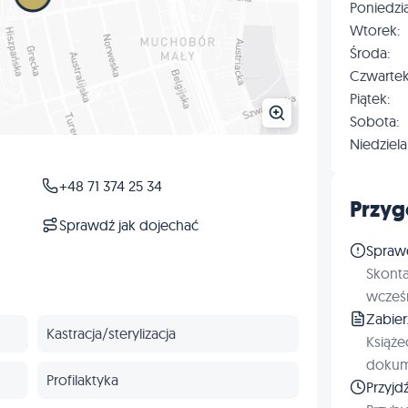
Poniedzia
Wtorek:
Środa:
Czwartek
Piątek:
Sobota:
Niedziela
+48 71 374 25 34
Przyg
Sprawdź jak dojechać
Spraw
Skonta
wcześn
Zabie
Kastracja/sterylizacja
Książe
dokum
Profilaktyka
Przyjd