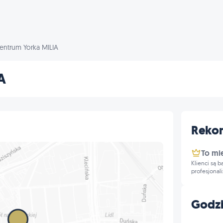
entrum Yorka MILIA
A
Reko
To mi
Klienci są 
profesjonal
Godzi