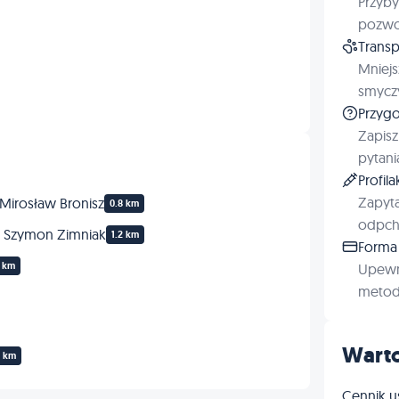
Przyby
pozwol
Transp
Mniejs
smyczy
Przygo
Zapisz
pytani
Profil
Zapyta
 Mirosław Bronisz
0.8 km
odpchl
a Szymon Zimniak
1.2 km
Forma 
4 km
Upewn
metod 
Warto
1 km
Cennik u