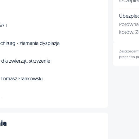
szczepie
Ubezpiec
Porównan
tVET
kotów. Za
 chirurg - złamania dysplazja
Zastrzegamy
przez ten p
dla zwierząt, strzyżenie
. Tomasz Frankowski
→
ia