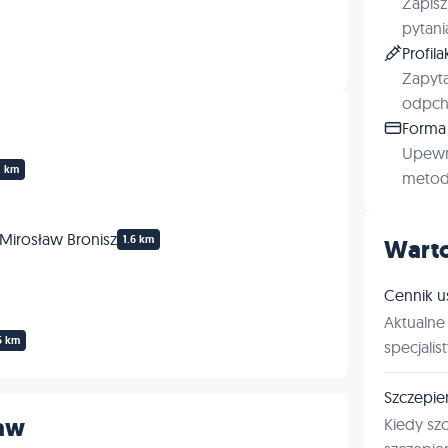
Zapisz
pytani
Profil
Zapyta
odpchl
Forma 
Upewn
1 km
metod 
 Mirosław Bronisz
1.6 km
Warto
Cennik u
Aktualne 
5 km
specjalis
Szczepie
ław
Kiedy sz