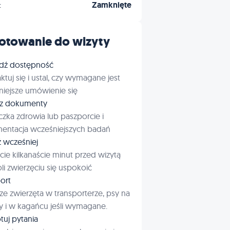
:
Zamknięte
otowanie do wizyty
dź dostępność
ktuj się i ustal, czy wymagane jest
iejsze umówienie się
rz dokumenty
czka zdrowia lub paszporcie i
entacja wcześniejszych badań
ź wcześniej
cie kilkanaście minut przed wizytą
i zwierzęciu się uspokoić
ort
ze zwierzęta w transporterze, psy na
 i w kagańcu jeśli wymagane.
tuj pytania