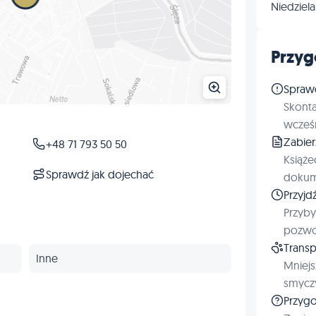
Niedziela
Przyg
Spraw
Skonta
wcześn
Zabie
+48 71 793 50 50
Książe
Sprawdź jak dojechać
dokum
Przyjd
Przyby
pozwol
Transp
Inne
Mniejs
smyczy
Przygo