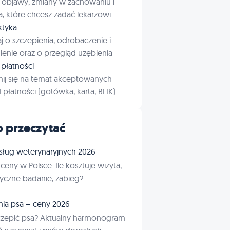
 objawy, zmiany w zachowaniu i
a, które chcesz zadać lekarzowi
aktyka
j o szczepienia, odrobaczenie i
enie oraz o przegląd uzębienia
płatności
ij się na temat akceptowanych
płatności (gotówka, karta, BLIK)
 przeczytać
sług weterynaryjnych 2026
ceny w Polsce. Ile kosztuje wizyta,
tyczne badanie, zabieg?
nia psa – ceny 2026
czepić psa? Aktualny harmonogram