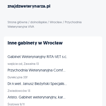
znajdzweterynarza.pl
Strona główna
/
dolnośląskie
/
Wrocław
/
Przychodnia
Weterynaryjna VIVA
Inne gabinety w Wrocław
Gabinet Weterynaryjny RITA-VET s.c.
wejście od, Zawalna 13
Przychodnia Weterynaryjna ComfortVET
Dyrekcyjna 33f
Dr.n.wet. Janusz Bieżyński Specjalista chirurg - złamania dysplazja
Zwiadowców 13
Aristo. Gabinet weterynaryjny, karmy dla zwierząt, strzyżenie
Śrutowa 9/11