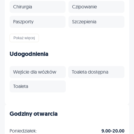
Chirurgia
Czipowanie
Paszporty
Szczepienia
Odrobaczanie
Egzotyczne
Pokaż więcej
Profilaktyka
Inne
Udogodnienia
Wejście dla wózków
Toaleta dostępna
Toaleta
Godziny otwarcia
Poniedziałek:
9.00-20.00