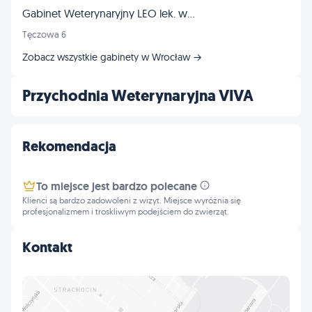
Gabinet Weterynaryjny LEO lek. wet. Tomasz Frankowski
Tęczowa 6
Zobacz wszystkie gabinety w Wrocław →
Przychodnia Weterynaryjna VIVA
Rekomendacja
To miejsce jest bardzo polecane
Klienci są bardzo zadowoleni z wizyt. Miejsce wyróżnia się
profesjonalizmem i troskliwym podejściem do zwierząt.
Kontakt