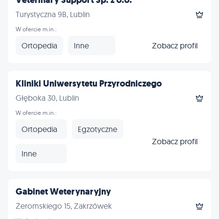
Veterinary Support Sp. z o.o.
Turystyczna 9B, Lublin
W ofercie m.in.:
Ortopedia
Inne
Zobacz profil
Kliniki Uniwersytetu Przyrodniczego
Głęboka 30, Lublin
W ofercie m.in.:
Ortopedia
Egzotyczne
Zobacz profil
Inne
Gabinet Weterynaryjny
Żeromskiego 15, Zakrzówek