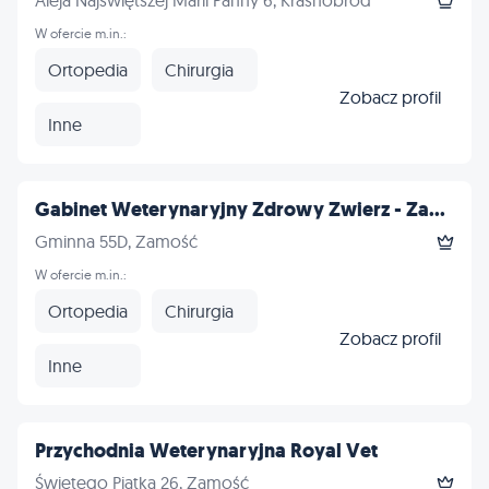
Aleja Najświętszej Marii Panny 6, Krasnobród
W ofercie m.in.:
Ortopedia
Chirurgia
Zobacz profil
Inne
Gabinet Weterynaryjny Zdrowy Zwierz - Za...
Gminna 55D, Zamość
W ofercie m.in.:
Ortopedia
Chirurgia
Zobacz profil
Inne
Przychodnia Weterynaryjna Royal Vet
Świętego Piątka 26, Zamość