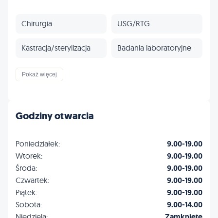
Chirurgia
USG/RTG
Kastracja/sterylizacja
Badania laboratoryjne
Czipowanie
Paszporty
Pokaż więcej
Szczepienia
Stomatologia
Godziny otwarcia
Ortopedia
Gastrologia
Poniedziałek:
9.00-19.00
Onkologia
Kardiologia
Wtorek:
9.00-19.00
Środa:
9.00-19.00
Dermatologia
Okulistyka
Czwartek:
9.00-19.00
Piątek:
9.00-19.00
Endokrynologia
Ubezpieczenia
Sobota:
9.00-14.00
Niedziela:
Zamknięte