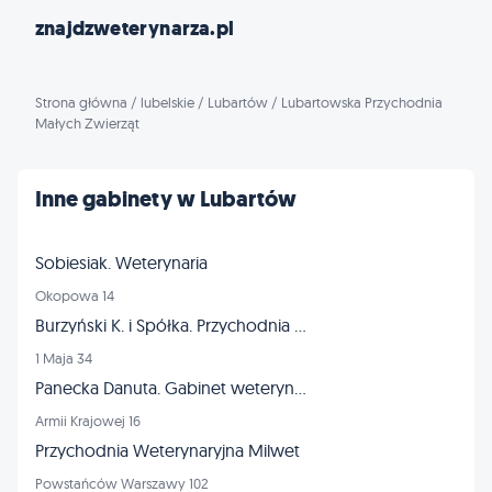
znajdzweterynarza.pl
Strona główna
/
lubelskie
/
Lubartów
/
Lubartowska Przychodnia
Małych Zwierząt
Inne gabinety w Lubartów
Sobiesiak. Weterynaria
Okopowa 14
Burzyński K. i Spółka. Przychodnia dla zwierząt
1 Maja 34
Panecka Danuta. Gabinet weterynaryjny
Armii Krajowej 16
Przychodnia Weterynaryjna Milwet
Powstańców Warszawy 102