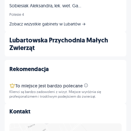
Sobiesiak Aleksandra, lek. wet. Gabinet
Polesie 4
Zobacz wszystkie gabinety w Lubartów →
Lubartowska Przychodnia Małych
Zwierząt
Rekomendacja
To miejsce jest bardzo polecane
Klienci są bardzo zadowoleni z wizyt. Miejsce wyróżnia się
profesjonalizmem i troskliwym podejściem do zwierząt.
Kontakt