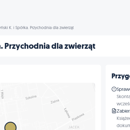
yński K. i Spółka. Przychodnia dla zwierząt
a. Przychodnia dla zwierząt
Przyg
Spraw
Skonta
wcześn
Zabie
Książe
dokum