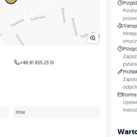
Przyjd
Przyby
pozwol
Transp
Mniejs
smyczy
Przygo
Zapisz
+48 81 855 23 51
pytani
Profil
Zapyta
odpchl
Forma 
Upewn
metod 
Inne
Warto