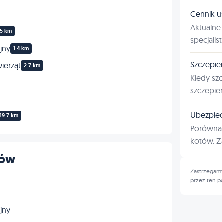
Cennik u
Aktualne 
.5 km
specjalis
jny
1.4 km
Szczepie
ierząt
2.7 km
Kiedy sz
szczepie
Ubezpiec
19.7 km
Porównan
kotów. Za
tów
Zastrzegamy
przez ten p
jny