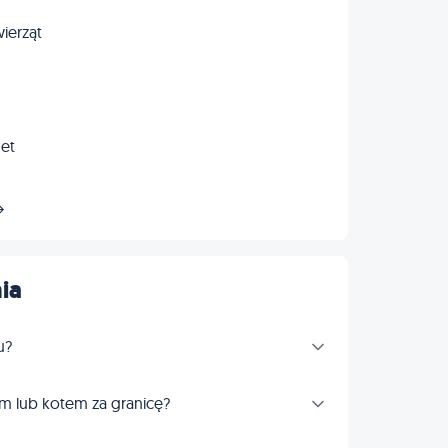
ierząt
net
→
ia
u?
m lub kotem za granicę?