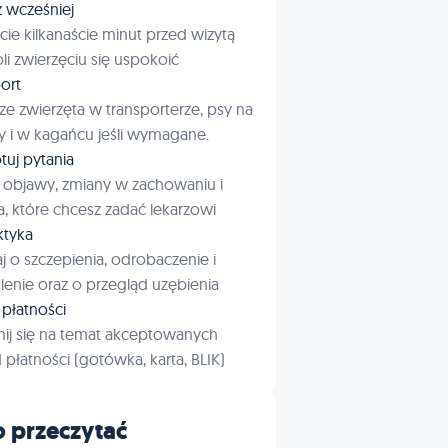
ź wcześniej
cie kilkanaście minut przed wizytą
i zwierzęciu się uspokoić
ort
ze zwierzęta w transporterze, psy na
 i w kagańcu jeśli wymagane.
tuj pytania
 objawy, zmiany w zachowaniu i
a, które chcesz zadać lekarzowi
aktyka
j o szczepienia, odrobaczenie i
enie oraz o przegląd uzębienia
płatności
ij się na temat akceptowanych
płatności (gotówka, karta, BLIK)
 przeczytać