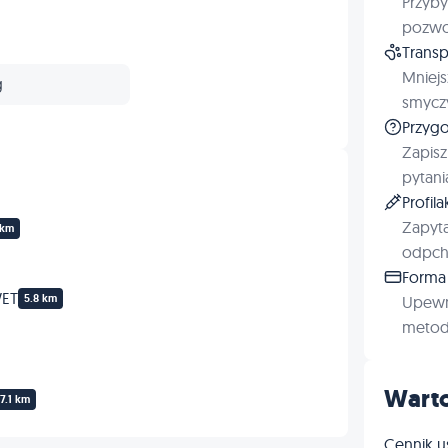
Przyby
Dermatologia
pozwol
Transp
Profilaktyka
Mniejs
g
smyczy
Przygo
Zapisz
pytani
Profil
Zapyta
 km
odpchl
Forma 
WET
5.8 km
Upewn
metod 
Warto
7.1 km
Cennik u