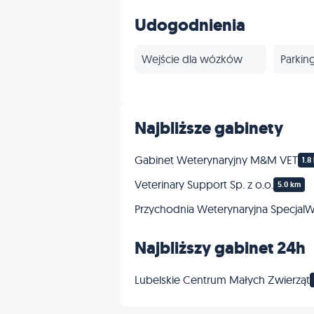
Kardiologia
Udogodnienia
Grooming
Wejście dla wózków
Parkin
Inne
Najbliższe gabinety
Gabinet Weterynaryjny M&M VET
1.8
Veterinary Support Sp. z o.o.
5.0 km
Przychodnia Weterynaryjna Specjal
Najbliższy gabinet 24h
Lubelskie Centrum Małych Zwierząt