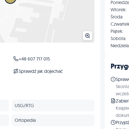
Poniedzia
Wtorek:
Środa:
Czwartek
Piątek:
Sobota:
Niedziela
+48 607 717 015
Przyg
Sprawdź jak dojechać
Spraw
Skonta
wcześn
Zabie
USG/RTG
Książe
dokum
Ortopedia
Przyjd