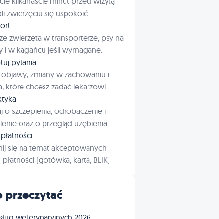
cie kilkanaście minut przed wizytą
i zwierzęciu się uspokoić
ort
ze zwierzęta w transporterze, psy na
 i w kagańcu jeśli wymagane.
tuj pytania
 objawy, zmiany w zachowaniu i
a, które chcesz zadać lekarzowi
aktyka
j o szczepienia, odrobaczenie i
enie oraz o przegląd uzębienia
płatności
ij się na temat akceptowanych
płatności (gotówka, karta, BLIK)
 przeczytać
sług weterynaryjnych 2026