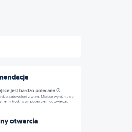
mendacja
ejsce jest bardzo polecane
bardzo zadowoleni z wizyt. Miejsce wyróżnia się
izmem i troskliwym podejściem do zwierząt.
ny otwarcia