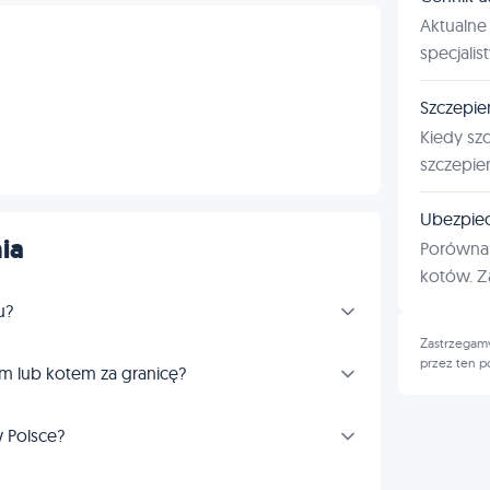
Aktualne 
specjalis
Szczepie
Kiedy sz
szczepie
Ubezpiec
ia
Porównan
kotów. Za
u?
Zastrzegamy
przez ten p
m lub kotem za granicę?
 Polsce?