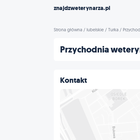
znajdzweterynarza.pl
Strona główna
/
lubelskie
/
Turka
/
Przychod
Przychodnia weter
Kontakt