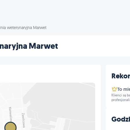
nia weterynaryjna Marwet
ynaryjna Marwet
Reko
To mi
Klienci są 
profesjonal
Godzi