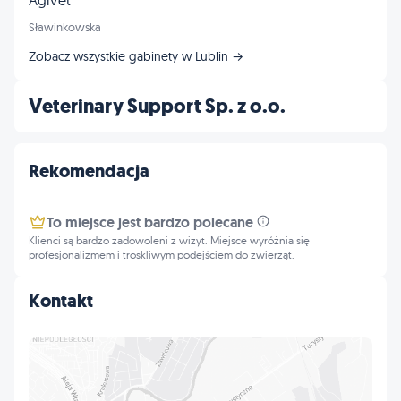
AgiVet
Sławinkowska
Zobacz wszystkie gabinety w Lublin →
Veterinary Support Sp. z o.o.
Rekomendacja
To miejsce jest bardzo polecane
Klienci są bardzo zadowoleni z wizyt. Miejsce wyróżnia się
profesjonalizmem i troskliwym podejściem do zwierząt.
Kontakt