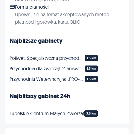
Forma płatności
Upewnij się na temat akceptowanych metod
płatności (gotówka, karta, BLIK)
Najbliższe gabinety
Poliwet. Specjalistyczna przychodnia dla zwierząt, RTG, USG, EKG
1.3 km
Przychodnia dla zwierząt "Caniswet" Marcin Krauze, Agnieszka Wojtysiak s.c.
1.3 km
Przychodnia Weterynaryjna „PRO-WET”
1.5 km
Najbliższy gabinet 24h
Lubelskie Centrum Małych Zwierząt
3.6 km