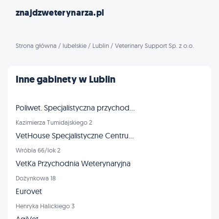
znajdzweterynarza.pl
Strona główna
/
lubelskie
/
Lublin
/
Veterinary Support Sp. z o.o.
Inne gabinety w Lublin
Poliwet. Specjalistyczna przychodnia dla zwierząt, RTG, USG, EKG
Kazimierza Tumidajskiego 2
VetHouse Specjalistyczne Centrum Weterynaryjne
Wróbla 66/lok 2
VetKa Przychodnia Weterynaryjna
Dożynkowa 18
Eurovet
Henryka Halickiego 3