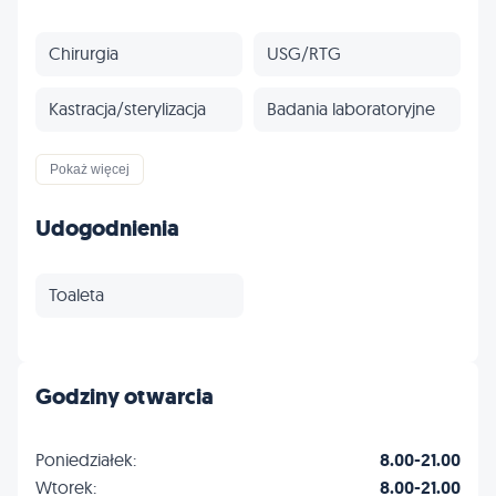
Chirurgia
USG/RTG
Kastracja/sterylizacja
Badania laboratoryjne
Czipowanie
Paszporty
Pokaż więcej
Szczepienia
Odrobaczanie
Udogodnienia
Stomatologia
Ortopedia
Toaleta
Onkologia
Kardiologia
Dermatologia
Neurologia
Godziny otwarcia
Profilaktyka
Inne
Poniedziałek:
8.00-21.00
Wtorek:
8.00-21.00