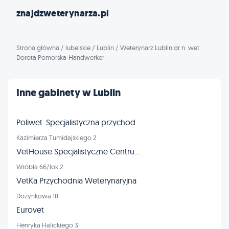
znajdzweterynarza.pl
Strona główna
/
lubelskie
/
Lublin
/
Weterynarz Lublin dr n. wet.
Dorota Pomorska-Handwerker
Inne gabinety w Lublin
Poliwet. Specjalistyczna przychodnia dla zwierząt, RTG, USG, EKG
Kazimierza Tumidajskiego 2
VetHouse Specjalistyczne Centrum Weterynaryjne
Wróbla 66/lok 2
VetKa Przychodnia Weterynaryjna
Dożynkowa 18
Eurovet
Henryka Halickiego 3