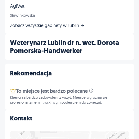
AgiVet
Sławinkowska
Zobacz wszystkie gabinety w Lublin →
Weterynarz Lublin dr n. wet. Dorota
Pomorska-Handwerker
Rekomendacja
To miejsce jest bardzo polecane
Klienci są bardzo zadowoleni z wizyt. Miejsce wyróżnia się
profesjonalizmem i troskliwym podejściem do zwierząt.
Kontakt