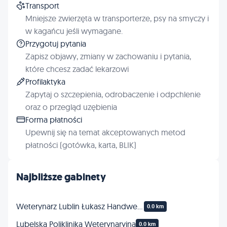
Transport
Mniejsze zwierzęta w transporterze, psy na smyczy i
w kagańcu jeśli wymagane.
Przygotuj pytania
Zapisz objawy, zmiany w zachowaniu i pytania,
które chcesz zadać lekarzowi
Profilaktyka
Zapytaj o szczepienia, odrobaczenie i odpchlenie
oraz o przegląd uzębienia
Forma płatności
Upewnij się na temat akceptowanych metod
płatności (gotówka, karta, BLIK)
Najbliższe gabinety
Weterynarz Lublin Łukasz Handwerker Chirurgia Radiologia Ortopedia Neurochirurgia Neurologia RTG Tomografia Komputerowa
0.0 km
Lubelska Poliklinika Weterynaryjna
0.0 km