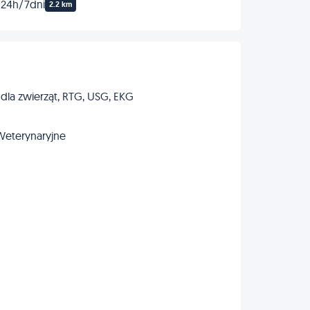
 24h/7dni
2.2 km
 dla zwierząt, RTG, USG, EKG
Weterynaryjne