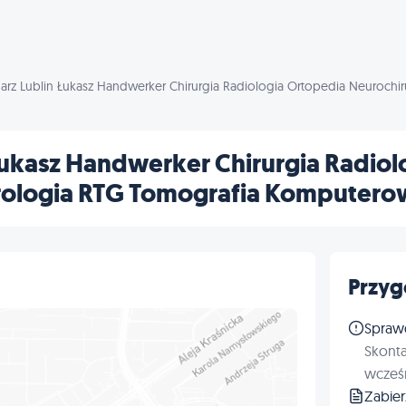
arz Lublin Łukasz Handwerker Chirurgia Radiologia Ortopedia Neurochi
Łukasz Handwerker Chirurgia Radiol
rologia RTG Tomografia Komputero
Przyg
Spraw
Skonta
wcześn
Zabie