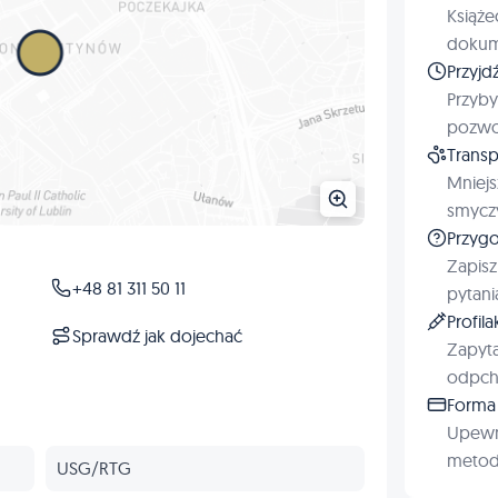
Książe
dokum
Przyjd
Przyby
pozwol
Transp
Mniejs
smyczy
Przygo
Zapisz
+48 81 311 50 11
pytani
Profil
Sprawdź jak dojechać
Zapyta
odpchl
Forma 
Upewn
metod 
USG/RTG