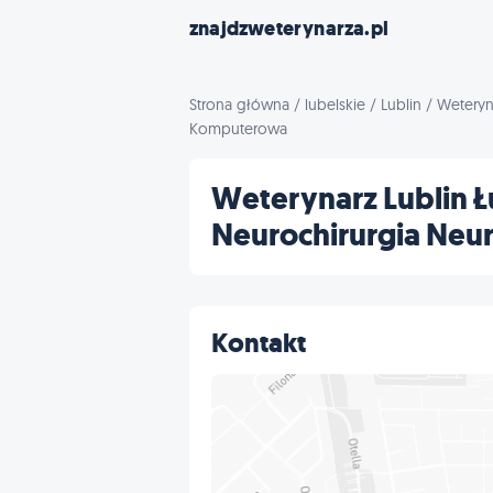
znajdzweterynarza.pl
Strona główna
/
lubelskie
/
Lublin
/
Weteryn
Komputerowa
Weterynarz Lublin 
Neurochirurgia Neu
Kontakt