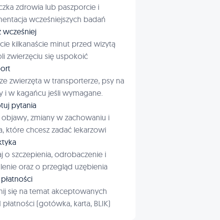
czka zdrowia lub paszporcie i
entacja wcześniejszych badań
ź wcześniej
cie kilkanaście minut przed wizytą
i zwierzęciu się uspokoić
ort
ze zwierzęta w transporterze, psy na
 i w kagańcu jeśli wymagane.
tuj pytania
 objawy, zmiany w zachowaniu i
a, które chcesz zadać lekarzowi
aktyka
j o szczepienia, odrobaczenie i
enie oraz o przegląd uzębienia
płatności
ij się na temat akceptowanych
płatności (gotówka, karta, BLIK)