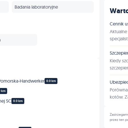
Badania laboratoryjne
Warto
Paszporty
Cennik u
Aktualne 
Odrobaczanie
specjalis
a
Ortopedia
Szczepie
Kiedy sz
Kardiologia
szczepie
Neurologia
a Pomorska-Handwerker
0.0 km
Ubezpiec
Porównan
0 km
Inne
kotów. Za
nej SC
0.0 km
Zastrzegamy
przez ten p