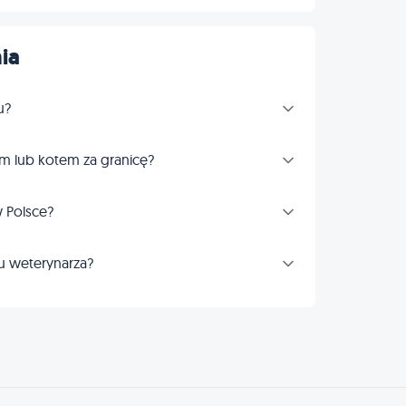
ia
u?
m lub kotem za granicę?
 Polsce?
u weterynarza?