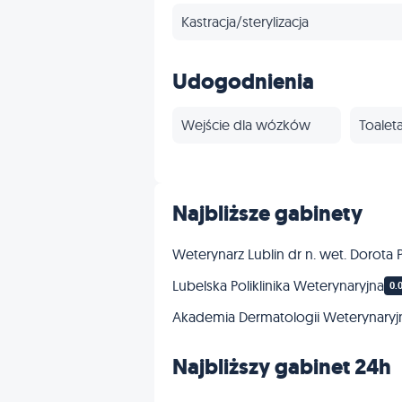
Kastracja/sterylizacja
Czipowanie
Udogodnienia
Szczepienia
Wejście dla wózków
Toalet
Stomatologia
Onkologia
Najbliższe gabinety
Dermatologia
Weterynarz Lublin dr n. wet. Dorot
Lubelska Poliklinika Weterynaryjna
0.
Profilaktyka
Akademia Dermatologii Weterynaryj
Najbliższy gabinet 24h