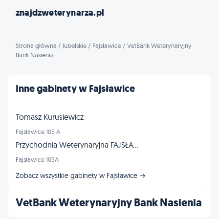
znajdzweterynarza.pl
Strona główna
/
lubelskie
/
Fajsławice
/
VetBank Weterynaryjny
Bank Nasienia
Inne gabinety w Fajsławice
Tomasz Kurusiewicz
Fajsławice 105 A
Przychodnia Weterynaryjna FAJSŁAWICE
Fajsławice 105A
Zobacz wszystkie gabinety w Fajsławice →
VetBank Weterynaryjny Bank Nasienia