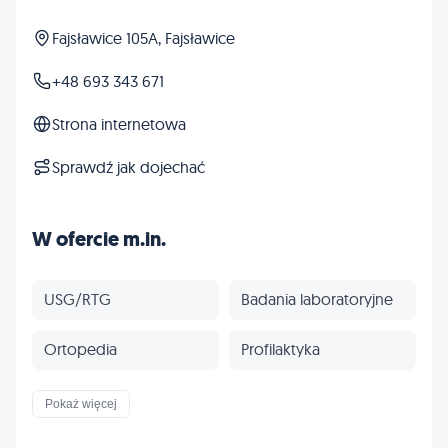
Fajsławice 105A, Fajsławice
+48 693 343 671
Strona internetowa
Sprawdź jak dojechać
W ofercie m.in.
USG/RTG
Badania laboratoryjne
Ortopedia
Profilaktyka
Inne
Pokaż więcej