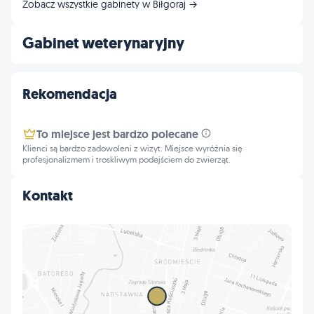
Zobacz wszystkie gabinety w Biłgoraj →
Gabinet weterynaryjny
Rekomendacja
To miejsce jest bardzo polecane
Klienci są bardzo zadowoleni z wizyt. Miejsce wyróżnia się
profesjonalizmem i troskliwym podejściem do zwierząt.
Kontakt