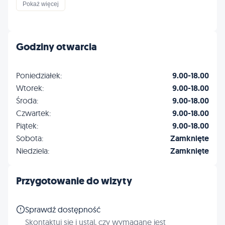
Ortopedia
Kardiologia
Pokaż więcej
Dermatologia
Okulistyka
Godziny otwarcia
Grooming
Profilaktyka
Poniedziałek:
9.00-18.00
Inne
Wtorek:
9.00-18.00
Środa:
9.00-18.00
Czwartek:
9.00-18.00
Piątek:
9.00-18.00
Sobota:
Zamknięte
Niedziela:
Zamknięte
Przygotowanie do wizyty
Sprawdź dostępność
Skontaktuj się i ustal, czy wymagane jest