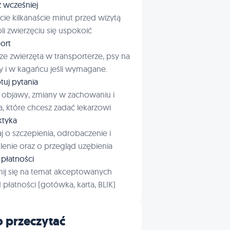
ź wcześniej
cie kilkanaście minut przed wizytą
i zwierzęciu się uspokoić
ort
ze zwierzęta w transporterze, psy na
 i w kagańcu jeśli wymagane.
tuj pytania
 objawy, zmiany w zachowaniu i
a, które chcesz zadać lekarzowi
aktyka
j o szczepienia, odrobaczenie i
enie oraz o przegląd uzębienia
płatności
ij się na temat akceptowanych
płatności (gotówka, karta, BLIK)
 przeczytać