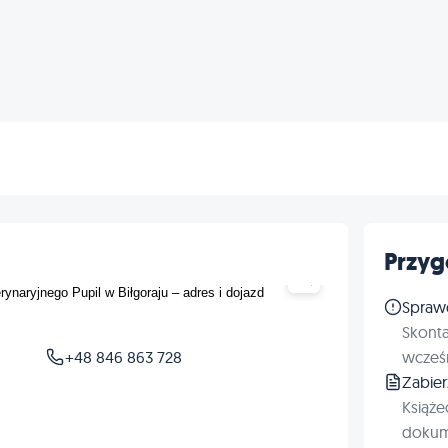
Przyg
Spraw
Skonta
+48 846 863 728
wcześn
Zabie
Książe
dokum