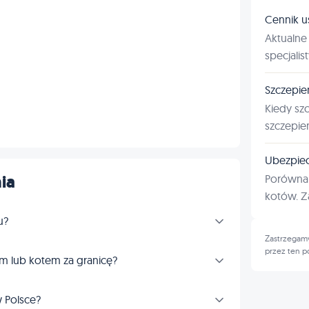
Cennik u
Aktualne 
specjalis
Szczepie
Kiedy sz
szczepie
Ubezpiec
ia
Porównan
kotów. Za
u?
Zastrzegamy
przez ten p
m lub kotem za granicę?
 Polsce?