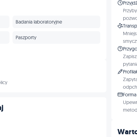
Przyjd
Przyby
pozwol
Badania laboratoryjne
Transp
Mniejs
Paszporty
smyczy
Przygo
Profilaktyka
Zapisz
pytani
Profil
Zapyta
licy
odpchl
Forma 
Upewn
j
metod 
Warto