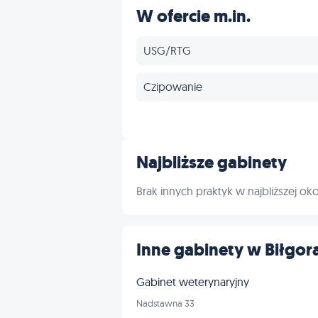
W ofercie m.in.
USG/RTG
Czipowanie
Szczepienia
Najbliższe gabinety
Inne
Brak innych praktyk w najbliższej oko
Inne gabinety w Biłgora
Gabinet weterynaryjny
Nadstawna 33