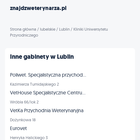
znajdzweterynarza.pl
Strona główna
/
lubelskie
/
Lublin
/
Kliniki Uniwersytetu
Przyrodniczego
Inne gabinety w Lublin
Poliwet. Specjalistyczna przychodnia dla zwierząt, RTG, USG, EKG
Kazimierza Tumidajskiego 2
VetHouse Specjalistyczne Centrum Weterynaryjne
Wróbla 66/lok 2
VetKa Przychodnia Weterynaryjna
Dożynkowa 18
Eurovet
Henryka Halickiego 3