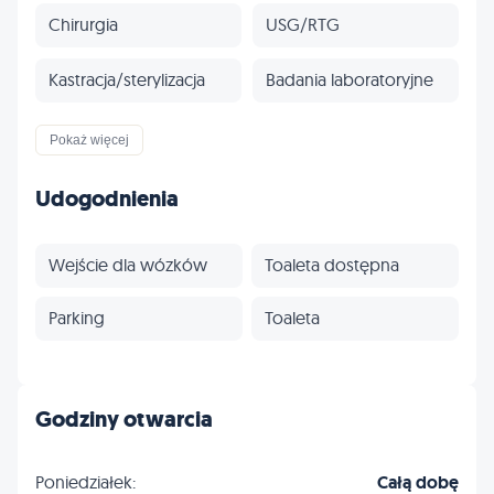
Chirurgia
USG/RTG
Kastracja/sterylizacja
Badania laboratoryjne
Czipowanie
Paszporty
Pokaż więcej
Szczepienia
Odrobaczanie
Udogodnienia
Ortopedia
Wizyty domowe
Wejście dla wózków
Toaleta dostępna
Egzotyczne
Profilaktyka
Parking
Toaleta
Inne
Godziny otwarcia
Poniedziałek:
Całą dobę