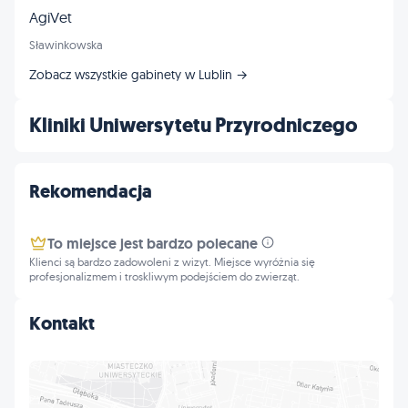
AgiVet
Sławinkowska
Zobacz wszystkie gabinety w Lublin →
Kliniki Uniwersytetu Przyrodniczego
Rekomendacja
To miejsce jest bardzo polecane
Klienci są bardzo zadowoleni z wizyt. Miejsce wyróżnia się
profesjonalizmem i troskliwym podejściem do zwierząt.
Kontakt