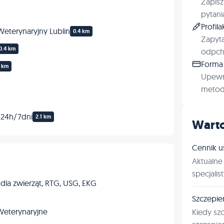
Zapisz
pytani
Profil
eterynaryjny Lublin
0.4 km
Zapyta
0.4 km
odpchl
Forma 
9 km
Upewn
metod 
 24h/7dni
2.1 km
Warto
Cennik u
Aktualne 
specjalis
 dla zwierząt, RTG, USG, EKG
Szczepie
Weterynaryjne
Kiedy sz