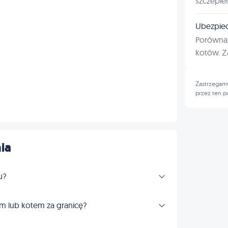
szczepie
Ubezpiec
Porównan
kotów. Za
Zastrzegamy
przez ten p
ia
u?
m lub kotem za granicę?