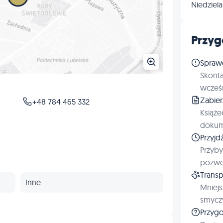
Niedziela
Przyg
Spraw
Skonta
wcześn
Zabie
+48 784 465 332
Książe
dokum
Przyjd
Przyby
pozwol
Transp
Inne
Mniejs
smyczy
Przygo