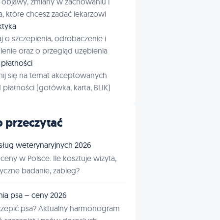
 objawy, zmiany w zachowaniu i
a, które chcesz zadać lekarzowi
aktyka
j o szczepienia, odrobaczenie i
enie oraz o przegląd uzębienia
płatności
ij się na temat akceptowanych
płatności (gotówka, karta, BLIK)
 przeczytać
sług weterynaryjnych 2026
ceny w Polsce. Ile kosztuje wizyta,
tyczne badanie, zabieg?
nia psa – ceny 2026
czepić psa? Aktualny harmonogram