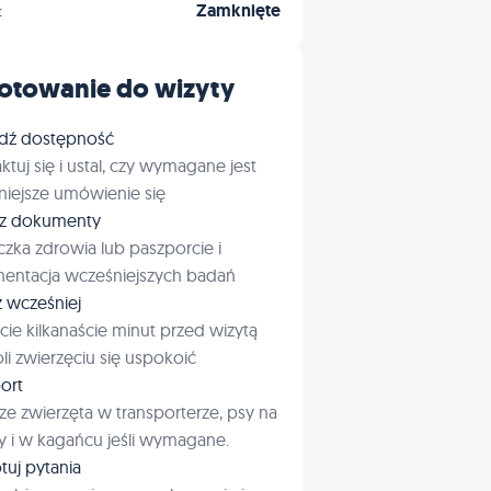
:
Zamknięte
otowanie do wizyty
dź dostępność
ktuj się i ustal, czy wymagane jest
iejsze umówienie się
rz dokumenty
czka zdrowia lub paszporcie i
entacja wcześniejszych badań
ź wcześniej
cie kilkanaście minut przed wizytą
i zwierzęciu się uspokoić
ort
ze zwierzęta w transporterze, psy na
 i w kagańcu jeśli wymagane.
tuj pytania