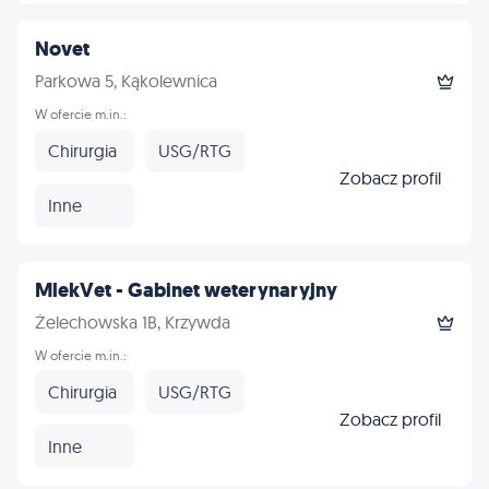
Novet
Parkowa 5, Kąkolewnica
W ofercie m.in.:
Chirurgia
USG/RTG
Zobacz profil
Inne
MlekVet - Gabinet weterynaryjny
Żelechowska 1B, Krzywda
W ofercie m.in.:
Chirurgia
USG/RTG
Zobacz profil
Inne