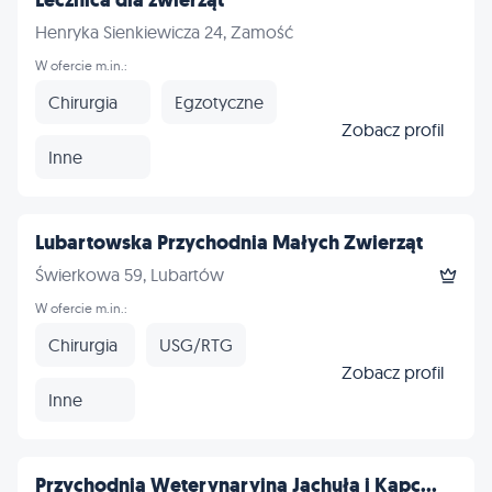
Lecznica dla zwierząt
Henryka Sienkiewicza 24, Zamość
W ofercie m.in.:
Chirurgia
Egzotyczne
Zobacz profil
Inne
Lubartowska Przychodnia Małych Zwierząt
Świerkowa 59, Lubartów
W ofercie m.in.:
Chirurgia
USG/RTG
Zobacz profil
Inne
Przychodnia Weterynaryjna Jachuła i Kapc...