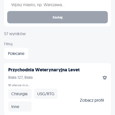
Wpisz nazwę miasta
Szukaj
57 wyników
Filtruj:
Polecane
Przychodnia Weterynaryjna Levet
Biała 127, Biała
W ofercie m.in.:
Chirurgia
USG/RTG
Zobacz profil
Inne