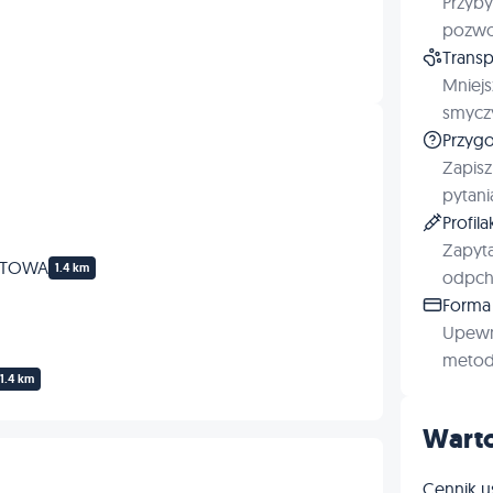
Przyby
Szczepienia
pozwol
Transp
Grooming
Mniejs
smyczy
Inne
Przygo
Zapisz
pytani
Profil
Zapyta
ERTOWA
1.4 km
odpchl
Forma 
Upewn
metod 
1.4 km
Warto
Cennik u