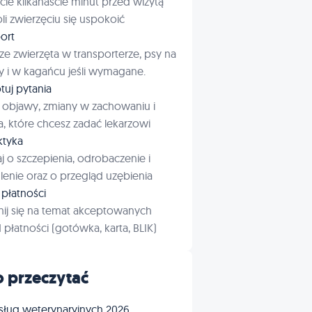
cie kilkanaście minut przed wizytą
i zwierzęciu się uspokoić
ort
ze zwierzęta w transporterze, psy na
 i w kagańcu jeśli wymagane.
tuj pytania
 objawy, zmiany w zachowaniu i
a, które chcesz zadać lekarzowi
aktyka
j o szczepienia, odrobaczenie i
enie oraz o przegląd uzębienia
płatności
ij się na temat akceptowanych
płatności (gotówka, karta, BLIK)
 przeczytać
sług weterynaryjnych 2026