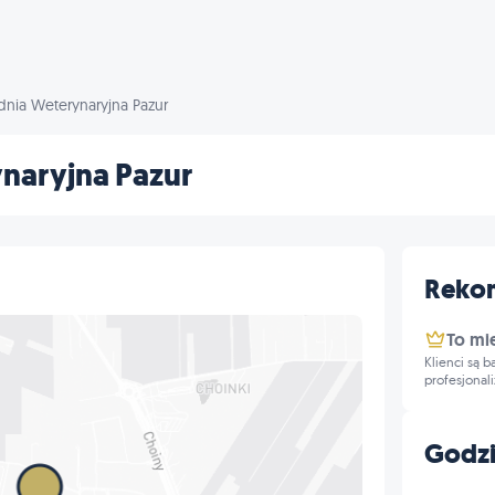
dnia Weterynaryjna Pazur
naryjna Pazur
Reko
To mi
Klienci są 
profesjonal
Godzi