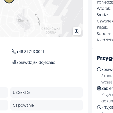
Poniedzia
Wtorek:
Środa:
Czwartek
Piątek:
Sobota:
Niedziela
+48 81 743 00 11
Przyg
Sprawdź jak dojechać
Spraw
Skonta
wcześn
Zabie
USG/RTG
Książe
dokum
Czipowanie
Przyjd