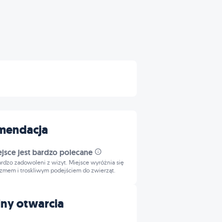
mendacja
ejsce jest bardzo polecane
bardzo zadowoleni z wizyt. Miejsce wyróżnia się
izmem i troskliwym podejściem do zwierząt.
ny otwarcia