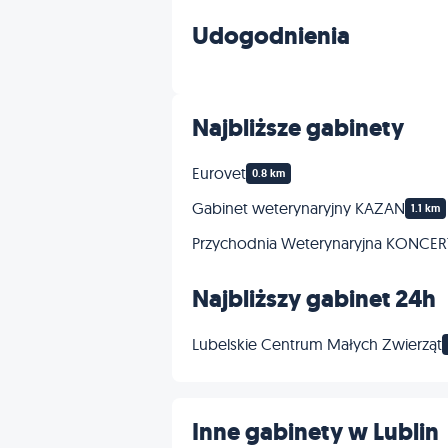
Paszporty
Udogodnienia
Dermatologia
Najbliższe gabinety
Profilaktyka
Eurovet
0.8 km
Gabinet weterynaryjny KAZAN
1.1 km
Przychodnia Weterynaryjna KONC
Najbliższy gabinet 24h
Lubelskie Centrum Małych Zwierząt
Inne gabinety w Lublin