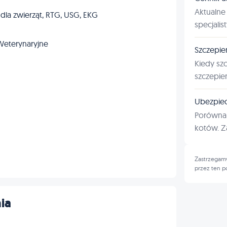
Aktualne 
 dla zwierząt, RTG, USG, EKG
specjalis
Weterynaryjne
Szczepie
Kiedy sz
szczepie
Ubezpiec
Porównan
kotów. Za
Zastrzegamy
przez ten p
ia