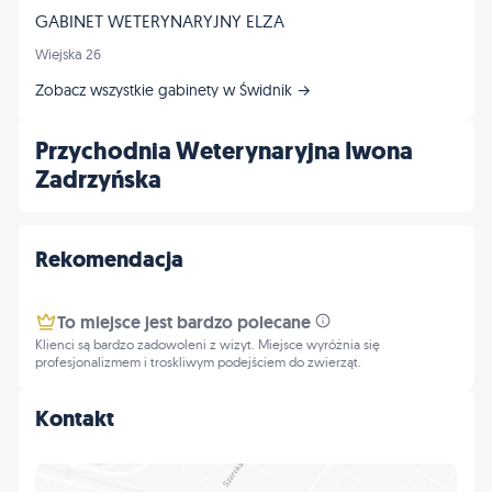
GABINET WETERYNARYJNY ELZA
Wiejska 26
Zobacz wszystkie gabinety w Świdnik →
Przychodnia Weterynaryjna Iwona
Zadrzyńska
Rekomendacja
To miejsce jest bardzo polecane
Klienci są bardzo zadowoleni z wizyt. Miejsce wyróżnia się
profesjonalizmem i troskliwym podejściem do zwierząt.
Kontakt