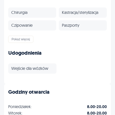
Chirurgia
Kastracja/sterylizacja
Czipowanie
Paszporty
Szczepienia
Ubezpieczenia
Pokaż więcej
Profilaktyka
Inne
Udogodnienia
Wejście dla wózków
Godziny otwarcia
Poniedziałek:
8.00-20.00
Wtorek:
8.00-20.00