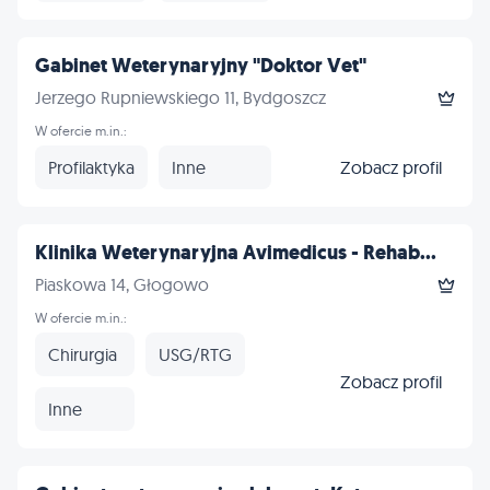
Gabinet Weterynaryjny "Doktor Vet"
Jerzego Rupniewskiego 11, Bydgoszcz
W ofercie m.in.:
Profilaktyka
Inne
Zobacz profil
Klinika Weterynaryjna Avimedicus - Rehab...
Piaskowa 14, Głogowo
W ofercie m.in.:
Chirurgia
USG/RTG
Zobacz profil
Inne