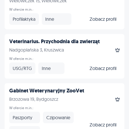
Wielowiczek 15, Wielowiczek
W ofercie m.in.:
Profilaktyka
Inne
Zobacz profil
Veterinarius. Przychodnia dla zwierząt
Nadgoplańska 3, Kruszwica
W ofercie m.in.:
USG/RTG
Inne
Zobacz profil
Gabinet Weterynaryjny ZooVet
Brzozowa 19, Bydgoszcz
W ofercie m.in.:
Paszporty
Czipowanie
Zobacz profil