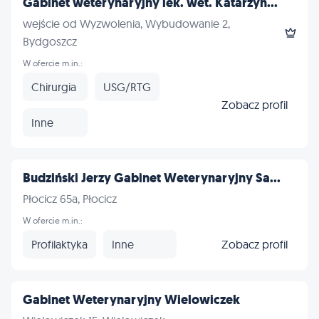
Gabinet weterynaryjny lek. wet. Katarzyn...
wejście od Wyzwolenia, Wybudowanie 2,
Bydgoszcz
W ofercie m.in.:
Chirurgia
USG/RTG
Zobacz profil
Inne
Budziński Jerzy Gabinet Weterynaryjny Sa...
Płocicz 65a, Płocicz
W ofercie m.in.:
Profilaktyka
Inne
Zobacz profil
Gabinet Weterynaryjny Wielowiczek