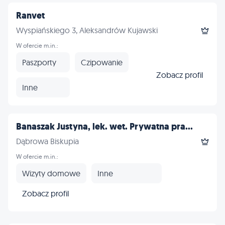
Ranvet
Wyspiańskiego 3, Aleksandrów Kujawski
W ofercie m.in.:
Paszporty
Czipowanie
Zobacz profil
Inne
Banaszak Justyna, lek. wet. Prywatna pra...
Dąbrowa Biskupia
W ofercie m.in.:
Wizyty domowe
Inne
Zobacz profil