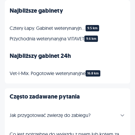
Najbliższe gabinety
Cztery Łapy. Gabinet weterynaryjny. Fryzjerstwo, behawiorystyka. Jakubczyk-Janczewska B.
9.5 km
Przychodnia weterynaryjna VITAVET
9.6 km
Najbliższy gabinet 24h
Vet-I-Mix. Pogotowie weterynaryjne
16.8 km
Często zadawane pytania
Jak przygotować zwierzę do zabiegu?
Co jest potrzebne do wyjazdu z psem lub kotem za