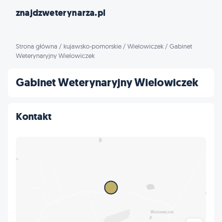
znajdzweterynarza.pl
Strona główna
/
kujawsko-pomorskie
/
Wielowiczek
/
Gabinet
Weterynaryjny Wielowiczek
Gabinet Weterynaryjny Wielowiczek
Kontakt