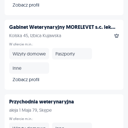
Zobacz profil
Gabinet Weterynaryjny MORELEVET s.c. lek...
Kolska 45, Izbica Kujawska
W ofercie m.in.:
Wizyty domowe
Paszporty
Inne
Zobacz profil
Przychodnia weterynaryjna
aleja 1 Maja 79, Skępe
W ofercie m.in.: