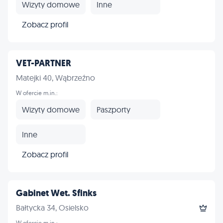
Wizyty domowe
Inne
Zobacz profil
VET-PARTNER
Matejki 40, Wąbrzeźno
W ofercie m.in.:
Wizyty domowe
Paszporty
Inne
Zobacz profil
Gabinet Wet. Sfinks
Bałtycka 34, Osielsko
W ofercie m.in.: