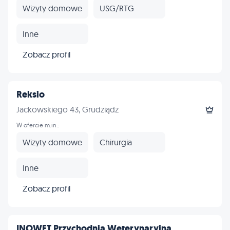
Wizyty domowe
USG/RTG
Inne
Zobacz profil
Reksio
Jackowskiego 43, Grudziądz
W ofercie m.in.:
Wizyty domowe
Chirurgia
Inne
Zobacz profil
INOWET Przychodnia Weterynaryjna