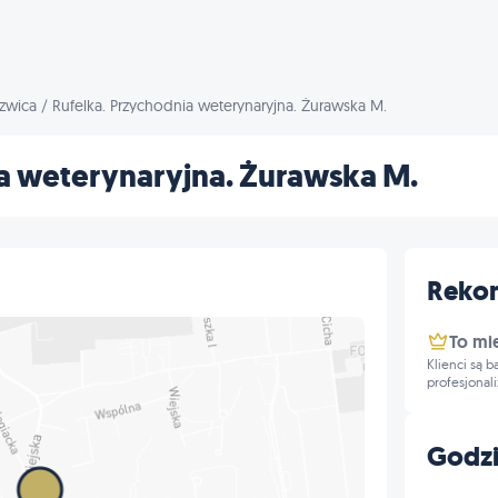
zwica
/
Rufelka. Przychodnia weterynaryjna. Żurawska M.
a weterynaryjna. Żurawska M.
Reko
To mi
Klienci są 
profesjonal
Godzi