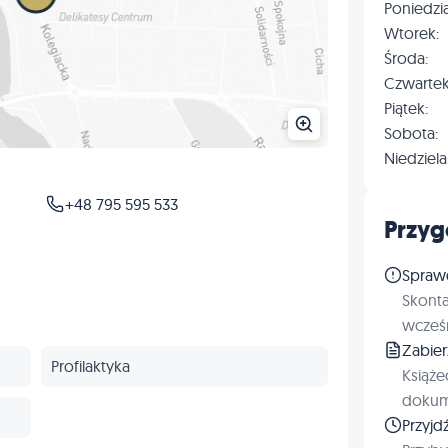
Poniedzia
Wtorek:
Środa:
Czwartek
Piątek:
Sobota:
Niedziela
+48 795 595 533
Przyg
Spraw
Skonta
wcześn
Zabie
Profilaktyka
Książe
dokum
Przyjd