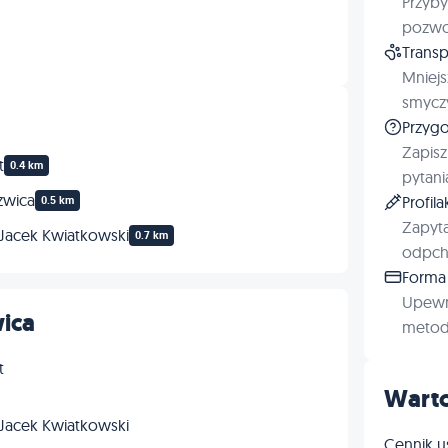
Przyby
pozwol
Transp
Mniejs
smyczy
Przygo
Zapisz
t
0.4 km
pytani
zwica
Profil
0.5 km
Zapyta
 Jacek Kwiatkowski
0.7 km
odpchl
Forma 
Upewn
wica
metod 
t
Warto
 Jacek Kwiatkowski
Cennik u