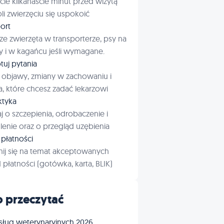
cie kilkanaście minut przed wizytą
i zwierzęciu się uspokoić
ort
ze zwierzęta w transporterze, psy na
 i w kagańcu jeśli wymagane.
tuj pytania
 objawy, zmiany w zachowaniu i
a, które chcesz zadać lekarzowi
aktyka
j o szczepienia, odrobaczenie i
enie oraz o przegląd uzębienia
płatności
ij się na temat akceptowanych
płatności (gotówka, karta, BLIK)
 przeczytać
sług weterynaryjnych 2026