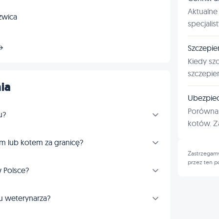
Aktualne 
zwica
specjalis
Szczepie
 →
Kiedy sz
szczepie
ia
Ubezpiec
Porównan
u?
kotów. Za
m lub kotem za granicę?
Zastrzegamy
przez ten p
 Polsce?
u weterynarza?