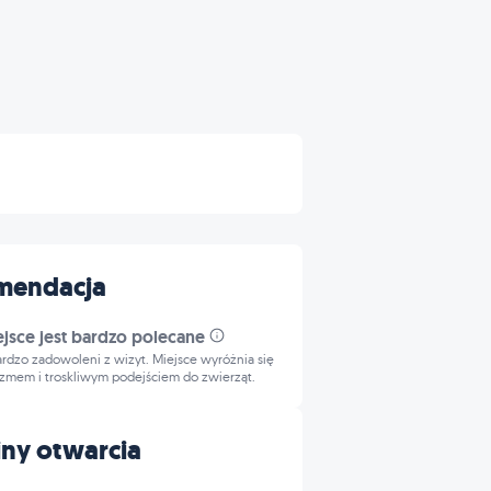
mendacja
ejsce jest bardzo polecane
bardzo zadowoleni z wizyt. Miejsce wyróżnia się
izmem i troskliwym podejściem do zwierząt.
ny otwarcia