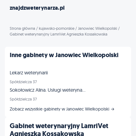
znajdzweterynarza.pl
Strona główna
/
kujawsko-pomorskie
/
Janowiec Wielkopolski
/
Gabinet weterynaryjny LamriVet Agnieszka Kossakowska
Inne gabinety w Janowiec Wielkopolski
Lekarz weterynarii
Spółdzielcza 37
Sokołowicz Alina. Usługi weterynaryjne
Spółdzielcza 37
Zobacz wszystkie gabinety w Janowiec Wielkopolski →
Gabinet weterynaryjny LamriVet
Agnieszka Kossakowska