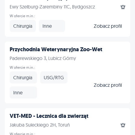
Ewy Szelburg-Zarembiny 11C, Bydgoszcz
W ofercie m.in.:
Chirurgia
Inne
Zobacz profil
Przychodnia Weterynaryjna Zoo-Wet
Paderewskiego 3, Lubicz Górny
W ofercie m.in.:
Chirurgia
USG/RTG
Zobacz profil
Inne
VET-MED - Lecznica dla zwierząt
Jakuba Suleckiego 2H, Toruń
W ofercie m.in.: