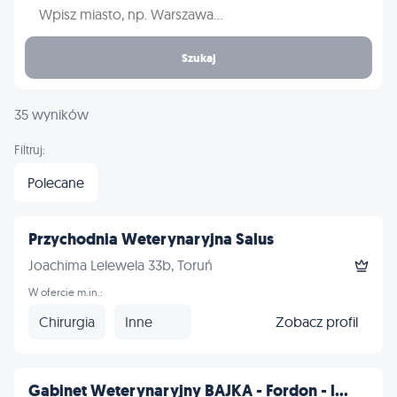
Wpisz nazwę miasta
Szukaj
35 wyników
Filtruj:
Polecane
Przychodnia Weterynaryjna Salus
Joachima Lelewela 33b, Toruń
W ofercie m.in.:
Chirurgia
Inne
Zobacz profil
Gabinet Weterynaryjny BAJKA - Fordon - l...