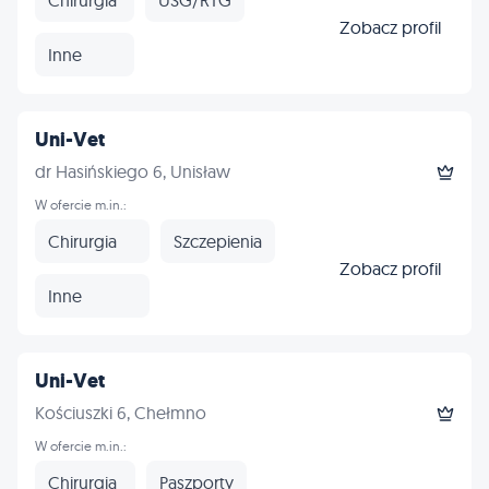
Zobacz profil
Inne
Uni-Vet
dr Hasińskiego 6, Unisław
W ofercie m.in.:
Chirurgia
Szczepienia
Zobacz profil
Inne
Uni-Vet
Kościuszki 6, Chełmno
W ofercie m.in.:
Chirurgia
Paszporty