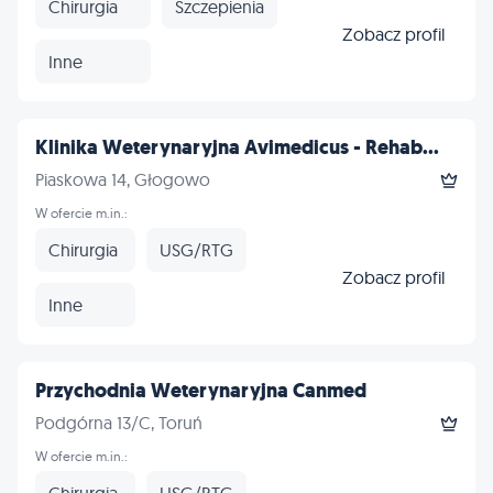
Chirurgia
Szczepienia
Zobacz profil
Inne
Klinika Weterynaryjna Avimedicus - Rehab...
Piaskowa 14, Głogowo
W ofercie m.in.:
Chirurgia
USG/RTG
Zobacz profil
Inne
Przychodnia Weterynaryjna Canmed
Podgórna 13/C, Toruń
W ofercie m.in.:
Chirurgia
USG/RTG