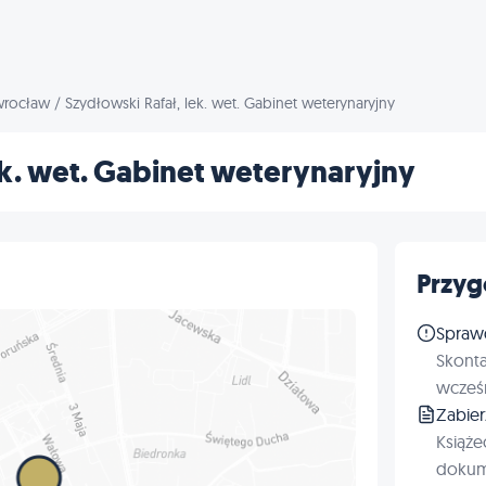
wrocław
/
Szydłowski Rafał, lek. wet. Gabinet weterynaryjny
ek. wet. Gabinet weterynaryjny
Przyg
Spraw
Skonta
wcześn
Zabie
Książe
dokum