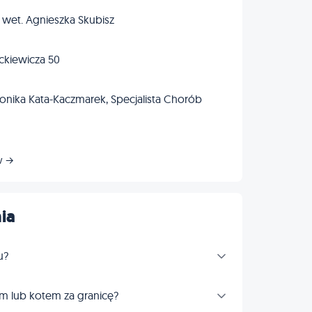
. wet. Agnieszka Skubisz
kiewicza 50
nika Kata-Kaczmarek, Specjalista Chorób
w →
ia
u?
m lub kotem za granicę?