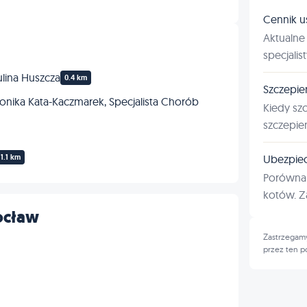
Cennik u
Aktualne 
specjalis
ulina Huszcza
0.4 km
Szczepie
nika Kata-Kaczmarek, Specjalista Chorób
Kiedy sz
szczepie
Ubezpiec
1.1 km
Porównan
kotów. Za
ocław
Zastrzegamy
przez ten p