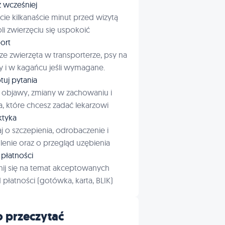
ź wcześniej
cie kilkanaście minut przed wizytą
i zwierzęciu się uspokoić
ort
ze zwierzęta w transporterze, psy na
 i w kagańcu jeśli wymagane.
tuj pytania
 objawy, zmiany w zachowaniu i
a, które chcesz zadać lekarzowi
aktyka
j o szczepienia, odrobaczenie i
enie oraz o przegląd uzębienia
płatności
ij się na temat akceptowanych
płatności (gotówka, karta, BLIK)
 przeczytać