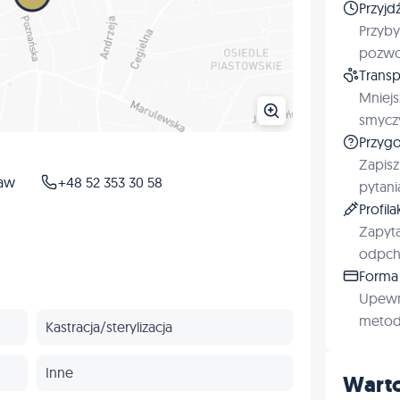
Przyjd
Przyby
pozwol
Transp
Mniejs
smyczy
Przygo
Zapisz
ław
+48 52 353 30 58
pytani
Profil
Zapyta
odpchl
Forma 
Upewn
metod 
Kastracja/sterylizacja
Inne
Warto