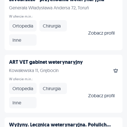
Generała Władysława Andersa 72, Toruń
W ofercie m.in.:
Ortopedia
Chirurgia
Zobacz profil
Inne
ART VET gabinet weterynaryjny
Kowalewska 11, Grębocin
W ofercie m.in.:
Ortopedia
Chirurgia
Zobacz profil
Inne
Wyżyny. Lecznica weterynaryjna. Połulich...