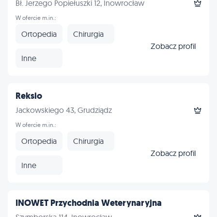
Bł. Jerzego Popiełuszki 12, Inowrocław
W ofercie m.in.:
Ortopedia
Chirurgia
Zobacz profil
Inne
Reksio
Jackowskiego 43, Grudziądz
W ofercie m.in.:
Ortopedia
Chirurgia
Zobacz profil
Inne
INOWET Przychodnia Weterynaryjna