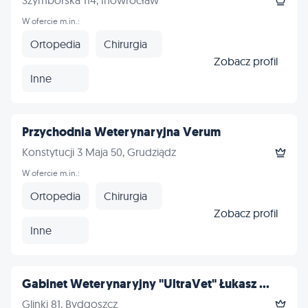
Szymborska 114, Inowrocław
W ofercie m.in.:
Ortopedia
Chirurgia
Zobacz profil
Inne
Przychodnia Weterynaryjna Verum
Konstytucji 3 Maja 50, Grudziądz
W ofercie m.in.:
Ortopedia
Chirurgia
Zobacz profil
Inne
Gabinet Weterynaryjny "UltraVet" Łukasz ...
Glinki 81, Bydgoszcz