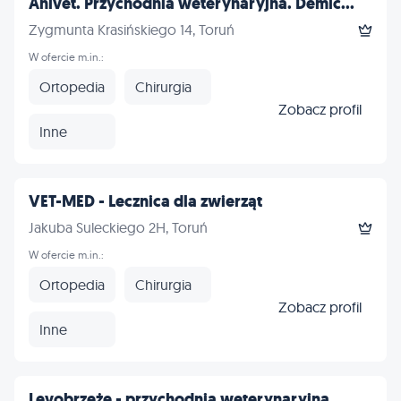
Anivet. Przychodnia weterynaryjna. Demic...
Zygmunta Krasińskiego 14, Toruń
W ofercie m.in.:
Ortopedia
Chirurgia
Zobacz profil
Inne
VET-MED - Lecznica dla zwierząt
Jakuba Suleckiego 2H, Toruń
W ofercie m.in.:
Ortopedia
Chirurgia
Zobacz profil
Inne
Levobrzeże - przychodnia weterynaryjna