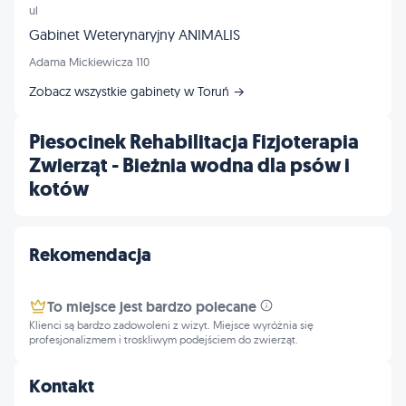
ul
Gabinet Weterynaryjny ANIMALIS
Adama Mickiewicza 110
Zobacz wszystkie gabinety w Toruń →
Piesocinek Rehabilitacja Fizjoterapia
Zwierząt - Bieżnia wodna dla psów i
kotów
Rekomendacja
To miejsce jest bardzo polecane
Klienci są bardzo zadowoleni z wizyt. Miejsce wyróżnia się
profesjonalizmem i troskliwym podejściem do zwierząt.
Kontakt