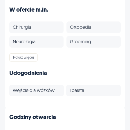
W ofercie m.in.
Chirurgia
Ortopedia
Neurologia
Grooming
Fizjoterapia
Profilaktyka
Pokaż więcej
Inne
Udogodnienia
Wejście dla wózków
Toaleta
Godziny otwarcia