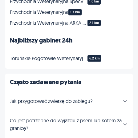
Przychodnia Weterynaryjna SpecVet Marcin Trymers, Anna Trymers
1.0 km
Przychodnia Weterynaryjna
1.7 km
Przychodnia Weterynaryjna ARKA Weterynarz Toruń
2.1 km
Najbliższy gabinet 24h
Toruńskie Pogotowie Weterynaryjne
6.2 km
Często zadawane pytania
Jak przygotować zwierzę do zabiegu?
Co jest potrzebne do wyjazdu z psem lub kotem za
granicę?