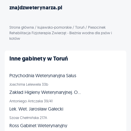
znajdzweterynarza.pl
Strona główna
/
kujawsko-pomorskie
/
Toruń
/
Piesocinek
Rehabilitacja Fizjoterapia Zwierząt - Bieżnia wodna dla psów i
kotów
Inne gabinety w Toruń
Przychodnia Weterynaryjna Salus
Joachima Lelewela 33b
Zakład Higieny Weterynaryjnej. Oddział
Antoniego Antczaka 39/41
Lek. Wet. Jarosław Gałecki
Szosa Chełmińska 217A
Ross Gabinet Weterynaryjny