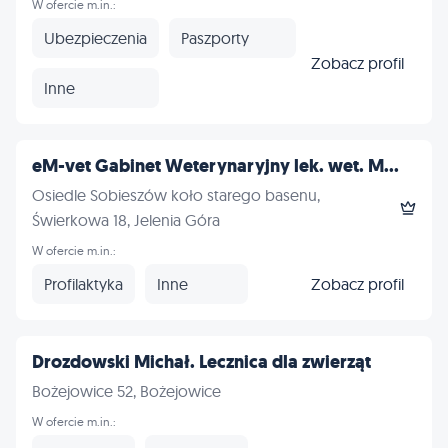
W ofercie m.in.:
Ubezpieczenia
Paszporty
Zobacz profil
Inne
eM-vet Gabinet Weterynaryjny lek. wet. M...
Osiedle Sobieszów koło starego basenu,
Świerkowa 18, Jelenia Góra
W ofercie m.in.:
Profilaktyka
Inne
Zobacz profil
Drozdowski Michał. Lecznica dla zwierząt
Bożejowice 52, Bożejowice
W ofercie m.in.: