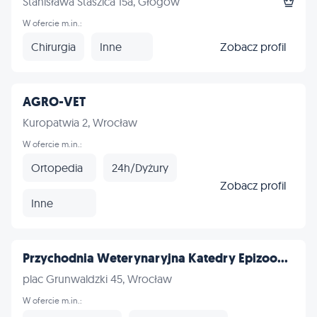
Stanisława Staszica 15a, Głogów
W ofercie m.in.:
Chirurgia
Inne
Zobacz profil
AGRO-VET
Kuropatwia 2, Wrocław
W ofercie m.in.:
Ortopedia
24h/Dyżury
Zobacz profil
Inne
Przychodnia Weterynaryjna Katedry Epizoo...
plac Grunwaldzki 45, Wrocław
W ofercie m.in.: