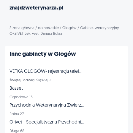
znajdzweterynarza.pl
Strona główna
/
dolnośląskie
/
Głogów
/
Gabinet weterynaryjny
ORBIVET Lek. wet. Dariusz Buksa
Inne gabinety w Głogów
VETKA GŁOGÓW- rejestracja telefoniczna pon.-pt. Godziny 10-18
świętej Jadwigi Śląskiej 21
Basset
Ogrodowa 13
Przychodnia Weterynaryjna Zwierzak
Polna 27
Orivet - Specjalistyczna Przychodnia Weterynaryjna
Długa 68