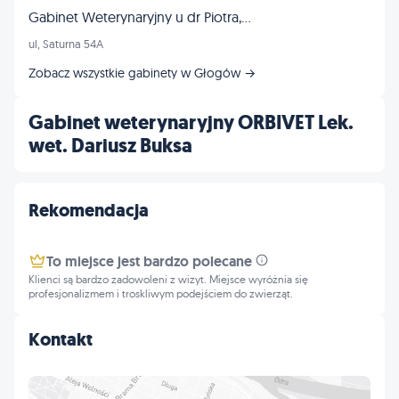
Gabinet Weterynaryjny u dr Piotra, Piotr Barna
ul, Saturna 54A
Zobacz wszystkie gabinety w Głogów →
Gabinet weterynaryjny ORBIVET Lek.
wet. Dariusz Buksa
Rekomendacja
To miejsce jest bardzo polecane
Klienci są bardzo zadowoleni z wizyt. Miejsce wyróżnia się
profesjonalizmem i troskliwym podejściem do zwierząt.
Kontakt