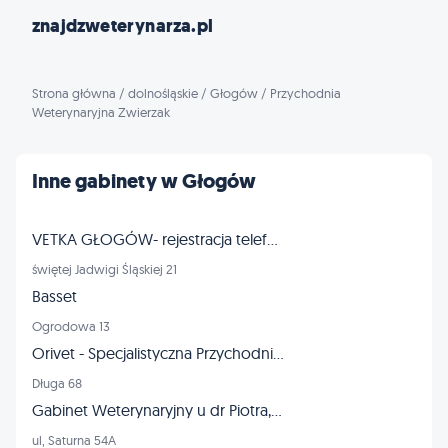
znajdzweterynarza.pl
Strona główna
/
dolnośląskie
/
Głogów
/
Przychodnia
Weterynaryjna Zwierzak
Inne gabinety w Głogów
VETKA GŁOGÓW- rejestracja telefoniczna pon.-pt. Godziny 10-18
świętej Jadwigi Śląskiej 21
Basset
Ogrodowa 13
Orivet - Specjalistyczna Przychodnia Weterynaryjna
Długa 68
Gabinet Weterynaryjny u dr Piotra, Piotr Barna
ul, Saturna 54A