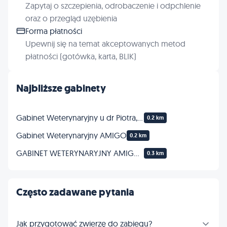
Zapytaj o szczepienia, odrobaczenie i odpchlenie
oraz o przegląd uzębienia
Forma płatności
Upewnij się na temat akceptowanych metod
płatności (gotówka, karta, BLIK)
Najbliższe gabinety
Gabinet Weterynaryjny u dr Piotra, Piotr Barna
0.2 km
Gabinet Weterynaryjny AMIGO
0.2 km
GABINET WETERYNARYJNY AMIGO lek.wet. Marcin Wandycz
0.3 km
Często zadawane pytania
Jak przygotować zwierzę do zabiegu?