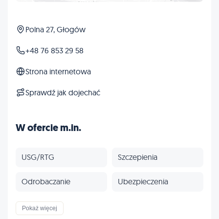
Polna 27, Głogów
+48 76 853 29 58
Strona internetowa
Sprawdź jak dojechać
W ofercie m.in.
USG/RTG
Szczepienia
Odrobaczanie
Ubezpieczenia
Profilaktyka
Inne
Pokaż więcej