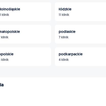
dolnośląskie
łódzkie
1 klinik
11 klinik
małopolskie
podlaskie
 klinik
7 klinik
opolskie
podkarpackie
 klinik
4 klinik
ia