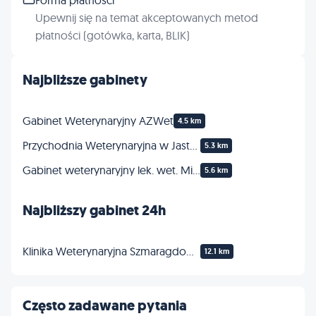
Upewnij się na temat akceptowanych metod
płatności (gotówka, karta, BLIK)
Najbliższe gabinety
Gabinet Weterynaryjny AZWet
4.5 km
Przychodnia Weterynaryjna w Jastkowie
5.3 km
Gabinet weterynaryjny lek. wet. Michał Pietrak
5.6 km
Najbliższy gabinet 24h
Klinika Weterynaryjna Szmaragdowa 24h/7dni
12.1 km
Często zadawane pytania