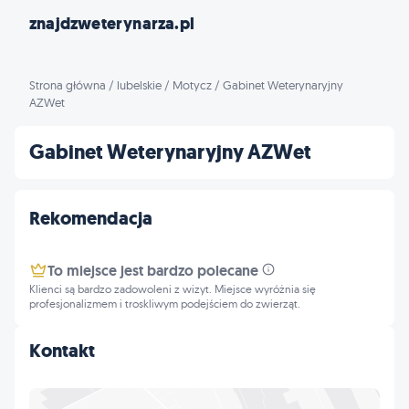
znajdzweterynarza.pl
Strona główna
/
lubelskie
/
Motycz
/
Gabinet Weterynaryjny
AZWet
Gabinet Weterynaryjny AZWet
Rekomendacja
To miejsce jest bardzo polecane
Klienci są bardzo zadowoleni z wizyt. Miejsce wyróżnia się
profesjonalizmem i troskliwym podejściem do zwierząt.
Kontakt