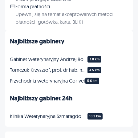
Forma płatności
Upewnij się na temat akceptowanych metod
płatności (gotówka, karta, BLIK)
Najbliższe gabinety
Gabinet weterynaryjny Andrzej Bochniak
3.8 km
Tomczuk Krzysztof, prof. dr hab. nauk wet. Usługi weterynaryjne
4.5 km
Przychodnia weterynaryjna Cor-vet
5.6 km
Najbliższy gabinet 24h
Klinika Weterynaryjna Szmaragdowa 24h/7dni
10.2 km