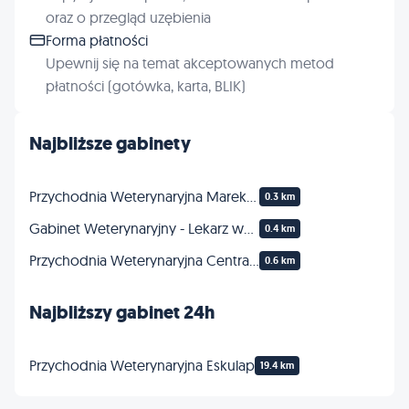
oraz o przegląd uzębienia
Forma płatności
Upewnij się na temat akceptowanych metod
płatności (gotówka, karta, BLIK)
Najbliższe gabinety
Przychodnia Weterynaryjna Marek Kulesza
0.3 km
Gabinet Weterynaryjny - Lekarz weterynarii Maciej Samorek
0.4 km
Przychodnia Weterynaryjna Central Vet lek.wet. Kinga Pękala
0.6 km
Najbliższy gabinet 24h
Przychodnia Weterynaryjna Eskulap
19.4 km