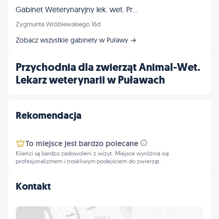
Gabinet Weterynaryjny lek. wet. Przemysław Reichert
Zygmunta Wróblewskiego 16d
Zobacz wszystkie gabinety w Puławy →
Przychodnia dla zwierząt Animal-Wet.
Lekarz weterynarii w Puławach
Rekomendacja
To miejsce jest bardzo polecane
Klienci są bardzo zadowoleni z wizyt. Miejsce wyróżnia się
profesjonalizmem i troskliwym podejściem do zwierząt.
Kontakt