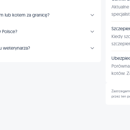
Aktualne 
specjalis
m lub kotem za granicę?
Szczepie
 Polsce?
Kiedy sz
szczepie
u weterynarza?
Ubezpiec
Porównan
kotów. Za
Zastrzegamy
przez ten p