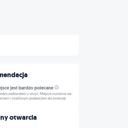
mendacja
ejsce jest bardzo polecane
bardzo zadowoleni z wizyt. Miejsce wyróżnia się
izmem i troskliwym podejściem do zwierząt.
ny otwarcia