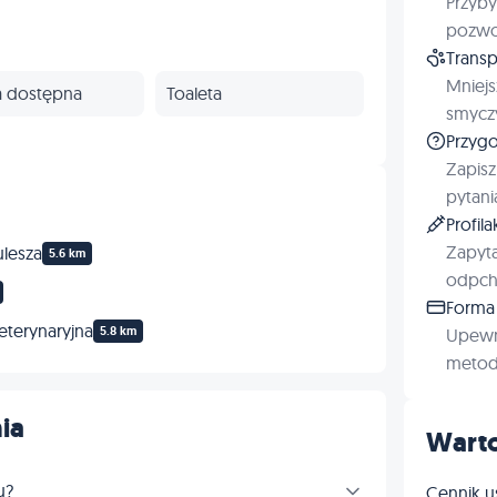
Przyby
pozwol
Transp
Mniejs
a dostępna
Toaleta
smyczy
Przygo
Zapisz
pytani
Profil
Zapyta
ulesza
5.6 km
odpchl
Forma 
weterynaryjna
5.8 km
Upewn
metod 
ia
Warto
u?
Cennik u