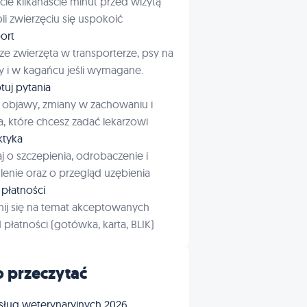
cie kilkanaście minut przed wizytą
i zwierzęciu się uspokoić
ort
ze zwierzęta w transporterze, psy na
 i w kagańcu jeśli wymagane.
tuj pytania
 objawy, zmiany w zachowaniu i
a, które chcesz zadać lekarzowi
aktyka
j o szczepienia, odrobaczenie i
enie oraz o przegląd uzębienia
płatności
ij się na temat akceptowanych
płatności (gotówka, karta, BLIK)
 przeczytać
sług weterynaryjnych 2026