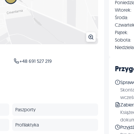
Poniedzia
Wtorek:
Środa:
Czwartek
Piątek:
Sobota:
Niedziela
+48 691 527 219
Przyg
Spraw
Skonta
wcześn
Zabie
Paszporty
Książe
dokum
Profilaktyka
Przyjd