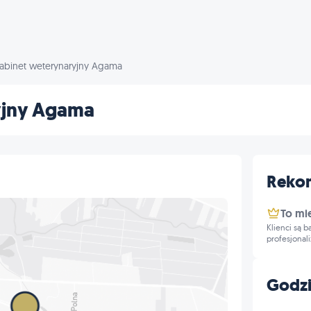
abinet weterynaryjny Agama
yjny Agama
Reko
To mi
Klienci są 
profesjonal
Godzi