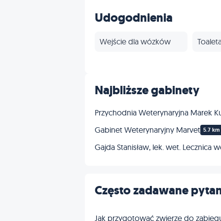
Inne
Udogodnienia
Wejście dla wózków
Toalet
Najbliższe gabinety
Przychodnia Weterynaryjna Marek K
Gabinet Weterynaryjny Marvet
5.7 km
Gajda Stanisław, lek. wet. Lecznica 
Często zadawane pytan
Jak przygotować zwierzę do zabieg