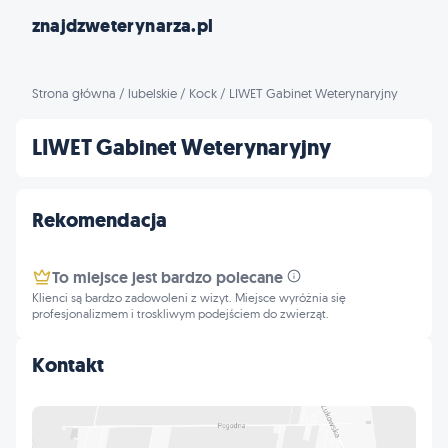
znajdzweterynarza.pl
Strona główna
/
lubelskie
/
Kock
/
LIWET Gabinet Weterynaryjny
LIWET Gabinet Weterynaryjny
Rekomendacja
To miejsce jest bardzo polecane
Klienci są bardzo zadowoleni z wizyt. Miejsce wyróżnia się
profesjonalizmem i troskliwym podejściem do zwierząt.
Kontakt