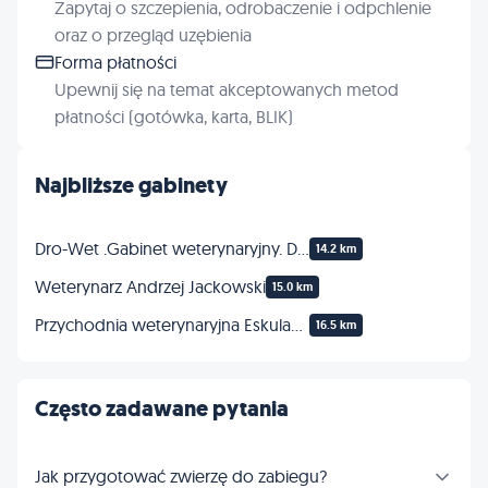
Zapytaj o szczepienia, odrobaczenie i odpchlenie
oraz o przegląd uzębienia
Forma płatności
Upewnij się na temat akceptowanych metod
płatności (gotówka, karta, BLIK)
Najbliższe gabinety
Dro-Wet .Gabinet weterynaryjny. Droździuk P.
14.2 km
Weterynarz Andrzej Jackowski
15.0 km
Przychodnia weterynaryjna Eskulap | Sklep Pszczelarsko - Zoologiczny
16.5 km
Często zadawane pytania
Jak przygotować zwierzę do zabiegu?