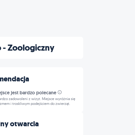
 - Zoologiczny
mendacja
ejsce jest bardzo polecane
bardzo zadowoleni z wizyt. Miejsce wyróżnia się
izmem i troskliwym podejściem do zwierząt.
ny otwarcia