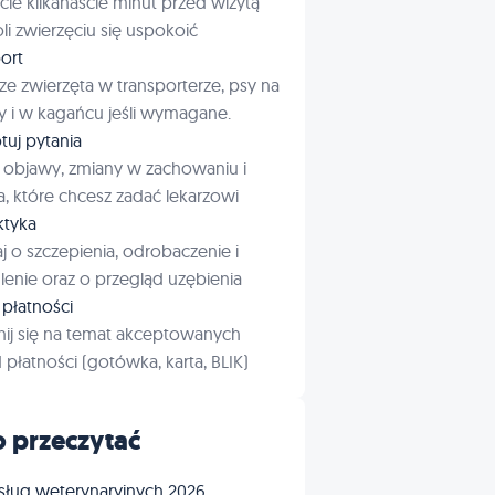
cie kilkanaście minut przed wizytą
i zwierzęciu się uspokoić
ort
ze zwierzęta w transporterze, psy na
 i w kagańcu jeśli wymagane.
tuj pytania
 objawy, zmiany w zachowaniu i
a, które chcesz zadać lekarzowi
aktyka
j o szczepienia, odrobaczenie i
enie oraz o przegląd uzębienia
płatności
ij się na temat akceptowanych
płatności (gotówka, karta, BLIK)
 przeczytać
sług weterynaryjnych 2026