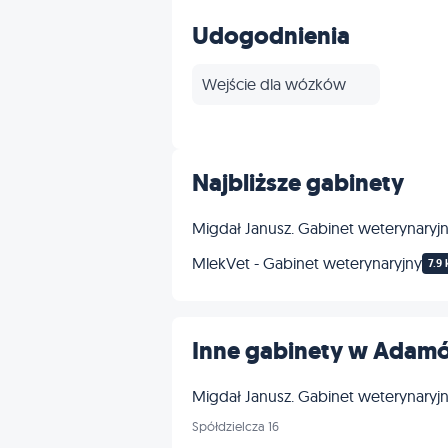
Szczepienia
Udogodnienia
Inne
Wejście dla wózków
Najbliższe gabinety
Migdał Janusz. Gabinet weterynaryj
MlekVet - Gabinet weterynaryjny
7.9
Inne gabinety w Adam
Migdał Janusz. Gabinet weterynaryj
Spółdzielcza 16