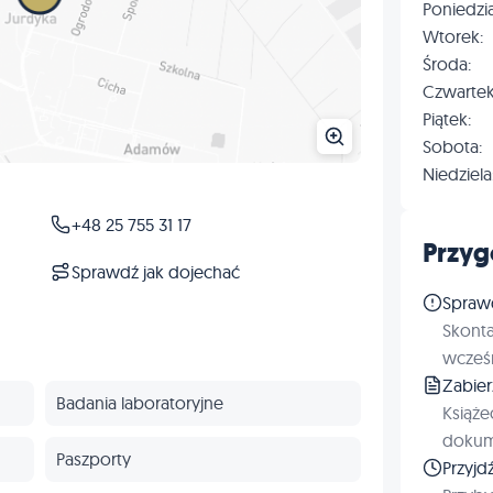
Poniedzia
Wtorek:
Środa:
Czwartek
Piątek:
Sobota:
Niedziela
+48 25 755 31 17
Przyg
Sprawdź jak dojechać
Spraw
Skonta
wcześn
Zabie
Badania laboratoryjne
Książe
dokum
Paszporty
Przyjd