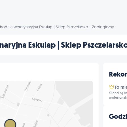
chodnia weterynaryjna Eskulap | Sklep Pszczelarsko - Zoologiczny
aryjna Eskulap | Sklep Pszczelarsko
Reko
To mi
Klienci są 
profesjonal
Godzi