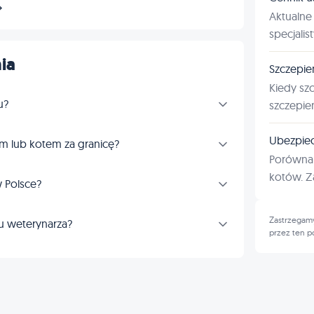
→
Aktualne 
specjalis
ia
Szczepie
Kiedy sz
u?
szczepie
Ubezpiec
m lub kotem za granicę?
Porównan
kotów. Za
 Polsce?
Zastrzegamy
u weterynarza?
przez ten p