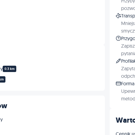
Przyby
Profilaktyka
pozwol
Transp
Mniejs
smyczy
Przygo
Zapisz
pytani
Profil
Zapyta
ny
0.3 km
odpchl
 km
Forma 
Upewn
metod 
ów
Warto
ny
Cennik u