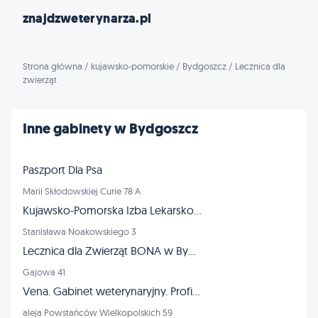
znajdzweterynarza.pl
Strona główna
/
kujawsko-pomorskie
/
Bydgoszcz
/
Lecznica dla
zwierząt
Inne gabinety w Bydgoszcz
Paszport Dla Psa
Marii Skłodowskiej Curie 78 A
Kujawsko-Pomorska Izba Lekarsko-Weterynaryjna
Stanisława Noakowskiego 3
Lecznica dla Zwierząt BONA w Bydgoszczy
Gajowa 41
Vena. Gabinet weterynaryjny. Profilaktyka, lecznictwo. Kuziel-Zawalich L., lek. wet.
aleja Powstańców Wielkopolskich 59