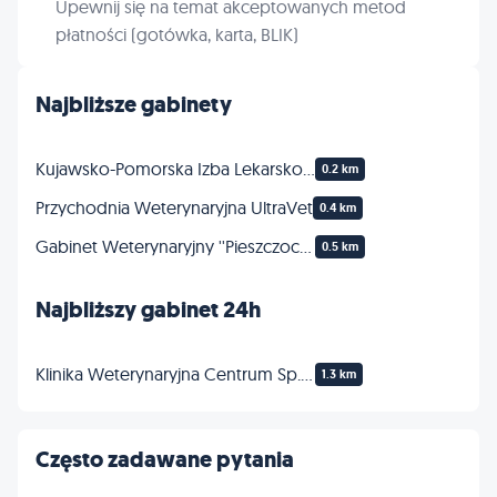
Upewnij się na temat akceptowanych metod
płatności (gotówka, karta, BLIK)
Najbliższe gabinety
Kujawsko-Pomorska Izba Lekarsko-Weterynaryjna
0.2 km
Przychodnia Weterynaryjna UltraVet
0.4 km
Gabinet Weterynaryjny ''Pieszczoch'' lek.wet. Karolina Drewin
0.5 km
Najbliższy gabinet 24h
Klinika Weterynaryjna Centrum Sp.Zo.o.
1.3 km
Często zadawane pytania