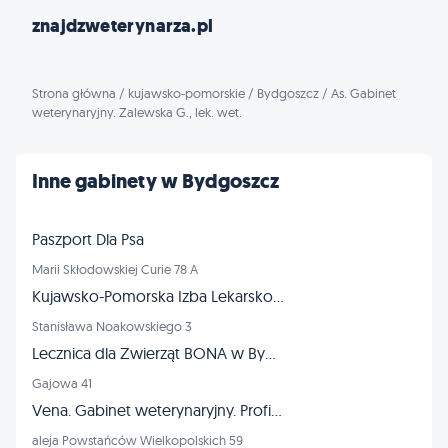
znajdzweterynarza.pl
Strona główna
/
kujawsko-pomorskie
/
Bydgoszcz
/
As. Gabinet
weterynaryjny. Zalewska G., lek. wet.
Inne gabinety w Bydgoszcz
Paszport Dla Psa
Marii Skłodowskiej Curie 78 A
Kujawsko-Pomorska Izba Lekarsko-Weterynaryjna
Stanisława Noakowskiego 3
Lecznica dla Zwierząt BONA w Bydgoszczy
Gajowa 41
Vena. Gabinet weterynaryjny. Profilaktyka, lecznictwo. Kuziel-Zawalich L., lek. wet.
aleja Powstańców Wielkopolskich 59