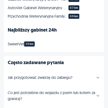
AstroVet Gabinet Weterynaryjny Marta Jaroczyńska
0.7 km
Przychodnia Weterynaryjna FamilyVet
0.9 km
Najbliższy gabinet 24h
SweetVet
7.0 km
Często zadawane pytania
Jak przygotować zwierzę do zabiegu?
Co jest potrzebne do wyjazdu z psem lub kotem za
granicę?