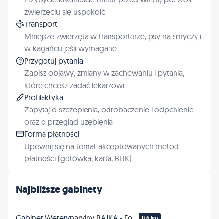
zwierzęciu się uspokoić
Transport
Mniejsze zwierzęta w transporterze, psy na smyczy i
w kagańcu jeśli wymagane.
Przygotuj pytania
Zapisz objawy, zmiany w zachowaniu i pytania,
które chcesz zadać lekarzowi
Profilaktyka
Zapytaj o szczepienia, odrobaczenie i odpchlenie
oraz o przegląd uzębienia
Forma płatności
Upewnij się na temat akceptowanych metod
płatności (gotówka, karta, BLIK)
Najbliższe gabinety
Gabinet Weterynaryjny BAJKA - Fordon - lek. wet. Piotr Przybyszewski
0.6 km