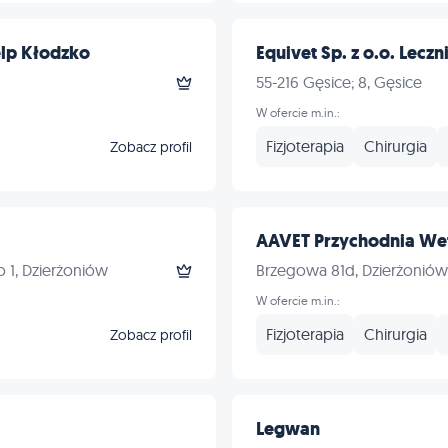
lp Kłodzko
Equivet Sp. z o.o. Leczn
55-216 Gęsice; 8, Gęsice
W ofercie m.in.:
Fizjoterapia
Chirurgia
Zobacz profil
AAVET Przychodnia We
 1, Dzierżoniów
Brzegowa 81d, Dzierżoniów
W ofercie m.in.:
Fizjoterapia
Chirurgia
Zobacz profil
Legwan