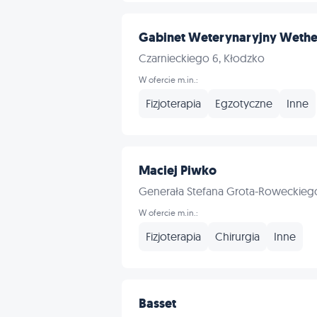
Gabinet Weterynaryjny Wethe
Czarnieckiego 6, Kłodzko
W ofercie m.in.:
Fizjoterapia
Egzotyczne
Inne
Maciej Piwko
Generała Stefana Grota-Roweckiego
W ofercie m.in.:
Fizjoterapia
Chirurgia
Inne
Basset