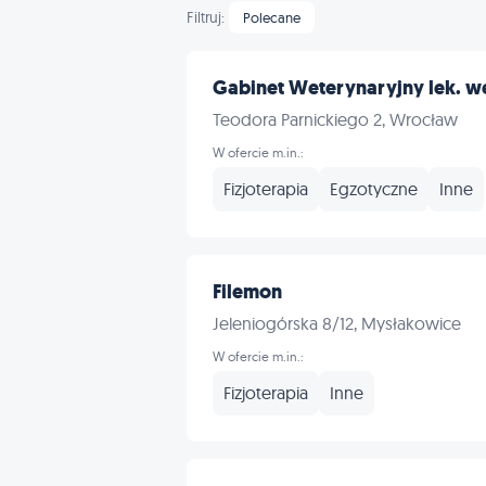
Filtruj:
Polecane
Gabinet Weterynaryjny lek. we
Teodora Parnickiego 2, Wrocław
W ofercie m.in.:
Fizjoterapia
Egzotyczne
Inne
Filemon
Jeleniogórska 8/12, Mysłakowice
W ofercie m.in.:
Fizjoterapia
Inne