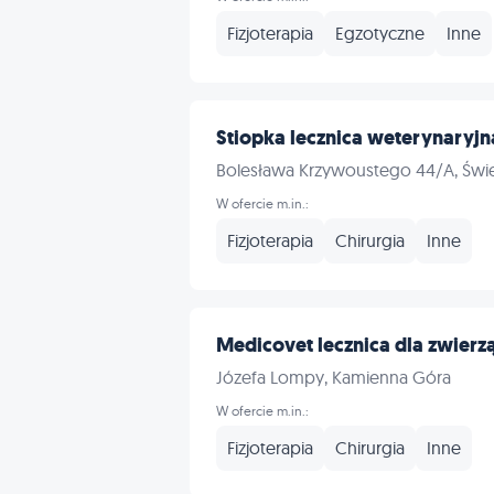
Fizjoterapia
Egzotyczne
Inne
Stiopka lecznica weterynaryjn
Bolesława Krzywoustego 44/A, Świ
W ofercie m.in.:
Fizjoterapia
Chirurgia
Inne
Medicovet lecznica dla zwierz
Józefa Lompy, Kamienna Góra
W ofercie m.in.:
Fizjoterapia
Chirurgia
Inne