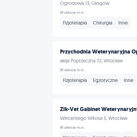
Ogrodowa 13, Głogów
W ofercie m.in.:
Fizjoterapia
Chirurgia
Inne
Przychodnia Weterynaryjna Op
aleja Poprzeczna 72, Wrocław
W ofercie m.in.:
Fizjoterapia
Egzotyczne
Inne
Zik-Vet Gabinet Weterynaryjn
Wincentego Witosa 5, Wrocław
W ofercie m.in.: