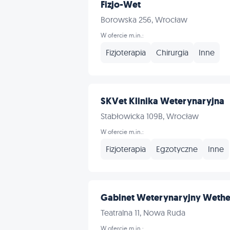
Fizjo-Wet
Borowska 256, Wrocław
W ofercie m.in.:
Fizjoterapia
Chirurgia
Inne
SKVet Klinika Weterynaryjna
Stabłowicka 109B, Wrocław
W ofercie m.in.:
Fizjoterapia
Egzotyczne
Inne
Gabinet Weterynaryjny Wethelp
Teatralna 11, Nowa Ruda
W ofercie m.in.: