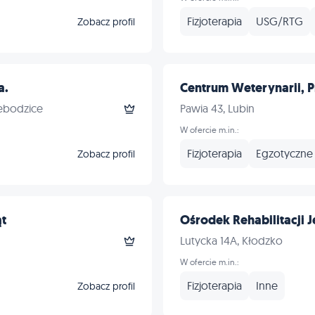
Fizjoterapia
USG/RTG
Zobacz profil
a.
Centrum Weterynarii, P
ebodzice
Pawia 43, Lubin
W ofercie m.in.:
Fizjoterapia
Egzotyczne
Zobacz profil
ąt
Ośrodek Rehabilitacji Je
Lutycka 14A, Kłodzko
W ofercie m.in.:
Fizjoterapia
Inne
Zobacz profil