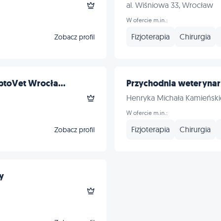
al. Wiśniowa 33, Wrocław
W ofercie m.in.:
Fizjoterapia
Chirurgia
Zobacz profil
toVet Wrocła...
Przychodnia weterynar
Henryka Michała Kamieńsk
W ofercie m.in.:
Fizjoterapia
Chirurgia
Zobacz profil
y