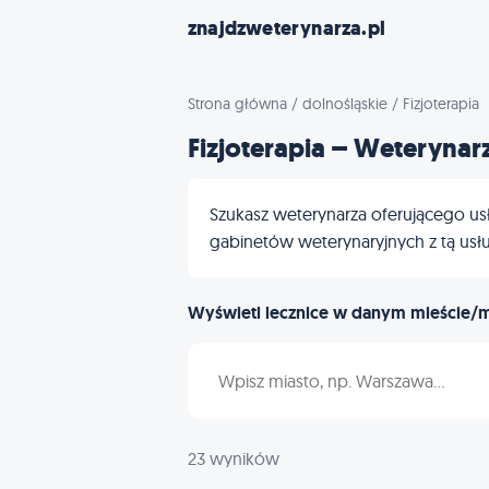
znajdzweterynarza.pl
Strona główna
/
dolnośląskie
/
Fizjoterapia
Fizjoterapia – Weterynar
Szukasz weterynarza oferującego usłu
gabinetów weterynaryjnych z tą usług
Wyświetl lecznice w danym mieście/
Wpisz nazwę miasta
23 wyników