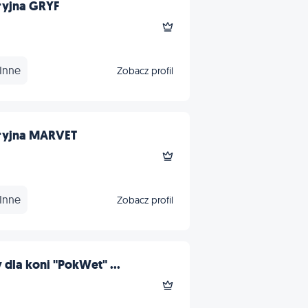
ryjna GRYF
Inne
Zobacz profil
ryjna MARVET
Inne
Zobacz profil
dla koni "PokWet" ...