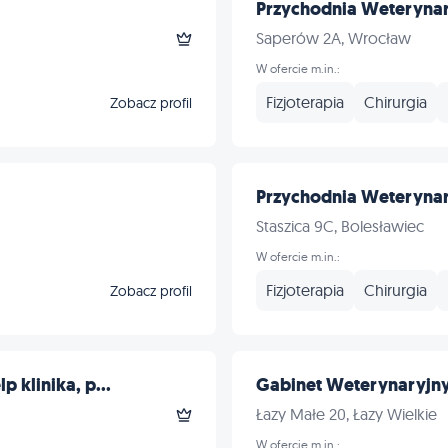
Przychodnia Weteryna
Saperów 2A, Wrocław
W ofercie m.in.:
Fizjoterapia
Chirurgia
Zobacz profil
Przychodnia Weteryna
Staszica 9C, Bolesławiec
W ofercie m.in.:
Fizjoterapia
Chirurgia
Zobacz profil
 klinika, p...
Gabinet Weterynaryjny 
Łazy Małe 20, Łazy Wielkie
W ofercie m.in.: