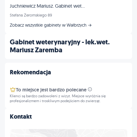
Juchniewicz Mariusz. Gabinet weterynaryjny
Stefana Żeromskiego 89
Zobacz wszystkie gabinety w Wałbrzych →
Gabinet weterynaryjny - lek.wet.
Mariusz Zaremba
Rekomendacja
To miejsce jest bardzo polecane
Klienci są bardzo zadowoleni z wizyt. Miejsce wyróżnia się
profesjonalizmem i troskliwym podejściem do zwierząt.
Kontakt