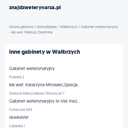
znajdzweterynarza.pl
Strona główna
/
dolnośląskie
/
Wałbrzych
/
Gabinet weterynaryjny
- lek.wet. Mariusz Zaremba
Inne gabinety w Wałbrzych
Gabinet weterynaryjny
Poleska 2
lek.wet. Katarzyna Mrowiec,Specjalista Chorób Psów i Kotów,Specjalista Chirurgii Weterynaryjnej
Doktora Mieczysława Orłowicza 7
Gabinet weterynaryjny In-Vet Inez Figiel
Forteczna 60A
skwiraVet
Lubelska 1