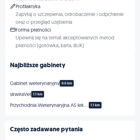
Profilaktyka
Zapytaj o szczepienia, odrobaczenie i odpchlenie
oraz o przegląd uzębienia
Forma płatności
Upewnij się na temat akceptowanych metod
płatności (gotówka, karta, BLIK)
Najbliższe gabinety
Gabinet weterynaryjny
0.6 km
skwiraVet
1.1 km
Przychodnia Weterynaryjna AS lek.wet. spec. chirurg, radiolog M.B.Turbański
1.1 km
Często zadawane pytania