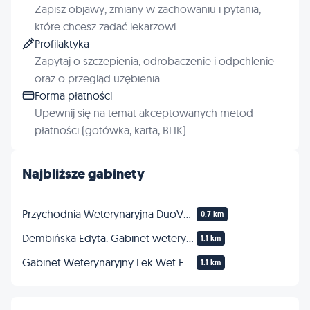
Zapisz objawy, zmiany w zachowaniu i pytania,
które chcesz zadać lekarzowi
Profilaktyka
Zapytaj o szczepienia, odrobaczenie i odpchlenie
oraz o przegląd uzębienia
Forma płatności
Upewnij się na temat akceptowanych metod
płatności (gotówka, karta, BLIK)
Najbliższe gabinety
Przychodnia Weterynaryjna DuoVet sp. z o.o.
0.7 km
Dembińska Edyta. Gabinet weterynaryjny
1.1 km
Gabinet Weterynaryjny Lek Wet Edyta Dembińska
1.1 km