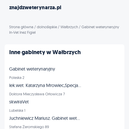
znajdzweterynarza.pl
Strona główna
/
dolnośląskie
/
Wałbrzych
/
Gabinet weterynaryjny
In-Vet Inez Figiel
Inne gabinety w Wałbrzych
Gabinet weterynaryjny
Poleska 2
lek.wet. Katarzyna Mrowiec,Specjalista Chorób Psów i Kotów,Specjalista Chirurgii Weterynaryjnej
Doktora Mieczysława Orłowicza 7
skwiraVet
Lubelska 1
Juchniewicz Mariusz. Gabinet weterynaryjny
Stefana Żeromskiego 89