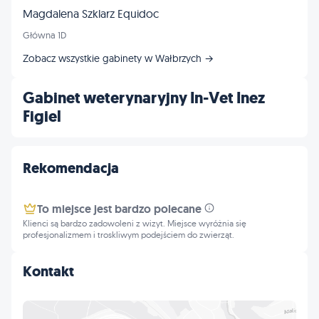
Magdalena Szklarz Equidoc
Główna 1D
Zobacz wszystkie gabinety w Wałbrzych →
Gabinet weterynaryjny In-Vet Inez
Figiel
Rekomendacja
To miejsce jest bardzo polecane
Klienci są bardzo zadowoleni z wizyt. Miejsce wyróżnia się
profesjonalizmem i troskliwym podejściem do zwierząt.
Kontakt