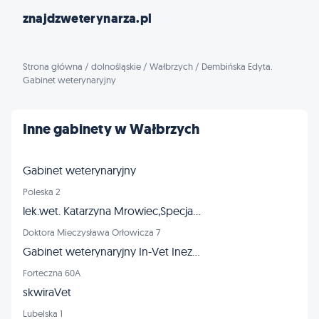
znajdzweterynarza.pl
Strona główna
/
dolnośląskie
/
Wałbrzych
/
Dembińska Edyta.
Gabinet weterynaryjny
Inne gabinety w Wałbrzych
Gabinet weterynaryjny
Poleska 2
lek.wet. Katarzyna Mrowiec,Specjalista Chorób Psów i Kotów,Specjalista Chirurgii Weterynaryjnej
Doktora Mieczysława Orłowicza 7
Gabinet weterynaryjny In-Vet Inez Figiel
Forteczna 60A
skwiraVet
Lubelska 1