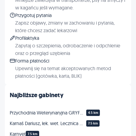
w kagańcu jeśli wymagane.
Przygotuj pytania
Zapisz objawy, zmiany w zachowaniu i pytania,
które chcesz zadać lekarzowi
Profilaktyka
Zapytaj o szczepienia, odrobaczenie i odpchlenie
oraz o przegląd uzębienia
Forma płatności
Upewnij się na temat akceptowanych metod
płatności (gotówka, karta, BLIK)
Najbliższe gabinety
Przychodnia Weterynaryjna GRYFO-VET lek. wet. Tomasz Radyno
4.5 km
Karnaś Dariusz, lek. wet. Lecznica weterynaryjna dla zwierząt
7.5 km
Karnvet
7.5 km