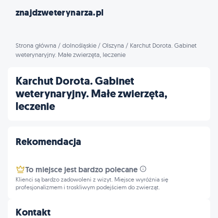
znajdzweterynarza.pl
Strona główna
/
dolnośląskie
/
Olszyna
/
Karchut Dorota. Gabinet
weterynaryjny. Małe zwierzęta, leczenie
Karchut Dorota. Gabinet
weterynaryjny. Małe zwierzęta,
leczenie
Rekomendacja
To miejsce jest bardzo polecane
Klienci są bardzo zadowoleni z wizyt. Miejsce wyróżnia się
profesjonalizmem i troskliwym podejściem do zwierząt.
Kontakt