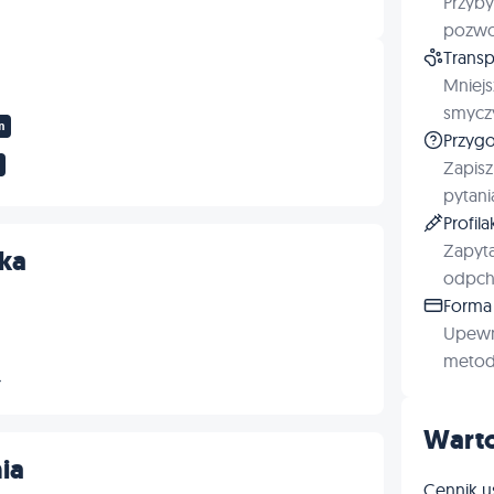
Przyby
pozwol
Transp
Mniejs
smyczy
m
Przygo
Zapisz
pytani
Profil
Zapyta
ka
odpchl
Forma 
Upewn
metod 
→
Warto
ia
Cennik u