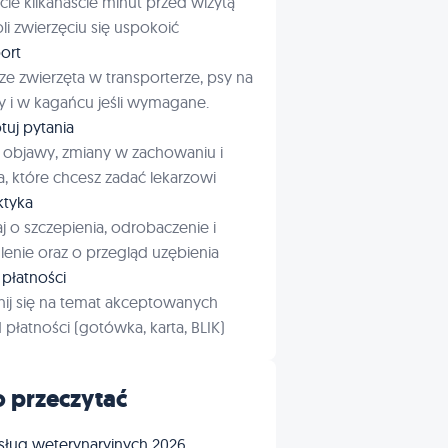
cie kilkanaście minut przed wizytą
i zwierzęciu się uspokoić
ort
ze zwierzęta w transporterze, psy na
 i w kagańcu jeśli wymagane.
tuj pytania
 objawy, zmiany w zachowaniu i
a, które chcesz zadać lekarzowi
aktyka
j o szczepienia, odrobaczenie i
enie oraz o przegląd uzębienia
płatności
ij się na temat akceptowanych
płatności (gotówka, karta, BLIK)
 przeczytać
sług weterynaryjnych 2026