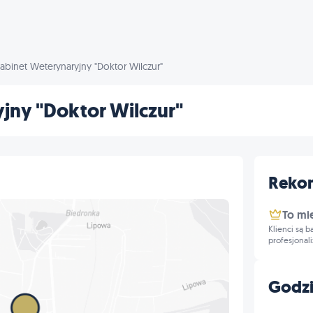
abinet Weterynaryjny "Doktor Wilczur"
jny "Doktor Wilczur"
Reko
To mi
Klienci są 
profesjonal
Godzi