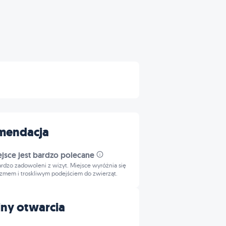
mendacja
ejsce jest bardzo polecane
bardzo zadowoleni z wizyt. Miejsce wyróżnia się
izmem i troskliwym podejściem do zwierząt.
ny otwarcia