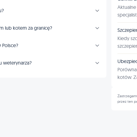
Aktualne 
u?
specjalis
m lub kotem za granicę?
Szczepie
Kiedy sz
 Polsce?
szczepie
Ubezpiec
u weterynarza?
Porównan
kotów. Za
Zastrzegamy
przez ten p