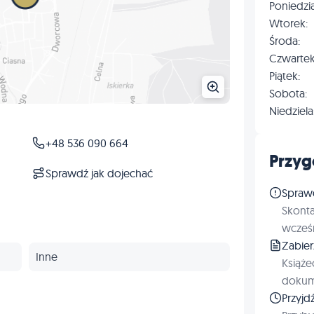
Poniedzia
Wtorek:
Środa:
Czwartek
Piątek:
Sobota:
Niedziela
+48 536 090 664
Przyg
Sprawdź jak dojechać
Spraw
Skonta
wcześn
Zabie
Inne
Książe
dokum
Przyjd