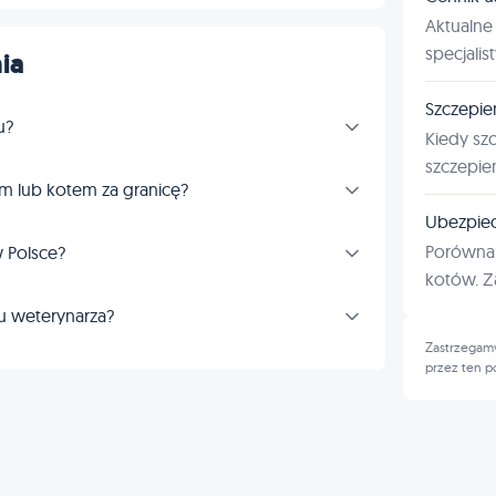
Aktualne 
specjalis
ia
Szczepie
u?
Kiedy sz
szczepie
m lub kotem za granicę?
Ubezpiec
Porównan
 Polsce?
kotów. Za
u weterynarza?
Zastrzegamy
przez ten p