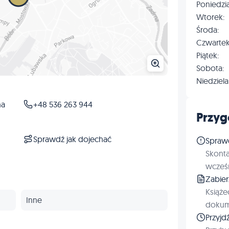
Poniedzia
Wtorek:
Środa:
Czwartek
Piątek:
Sobota:
Niedziela
na
+48 536 263 944
Przyg
Sprawdź jak dojechać
Spraw
Skonta
wcześn
Zabie
Książe
Inne
dokum
Przyjd