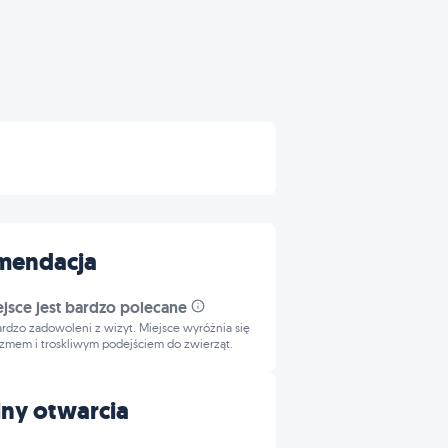
mendacja
ejsce jest bardzo polecane
bardzo zadowoleni z wizyt. Miejsce wyróżnia się
izmem i troskliwym podejściem do zwierząt.
ny otwarcia