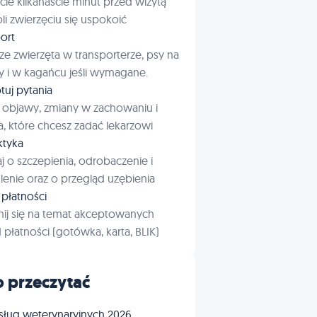
cie kilkanaście minut przed wizytą
i zwierzęciu się uspokoić
ort
ze zwierzęta w transporterze, psy na
 i w kagańcu jeśli wymagane.
tuj pytania
 objawy, zmiany w zachowaniu i
a, które chcesz zadać lekarzowi
aktyka
j o szczepienia, odrobaczenie i
enie oraz o przegląd uzębienia
płatności
ij się na temat akceptowanych
płatności (gotówka, karta, BLIK)
 przeczytać
sług weterynaryjnych 2026