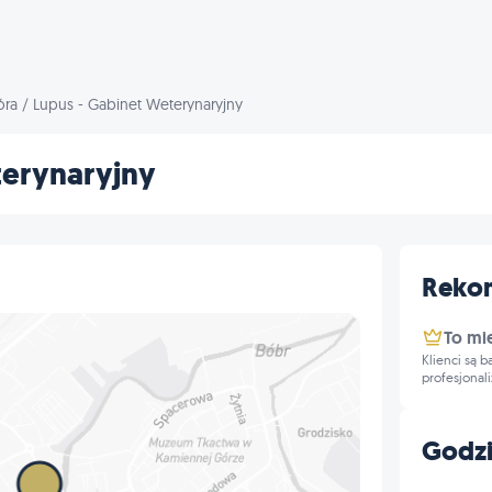
óra
/
Lupus - Gabinet Weterynaryjny
terynaryjny
Reko
To mi
Klienci są 
profesjonal
Godzi