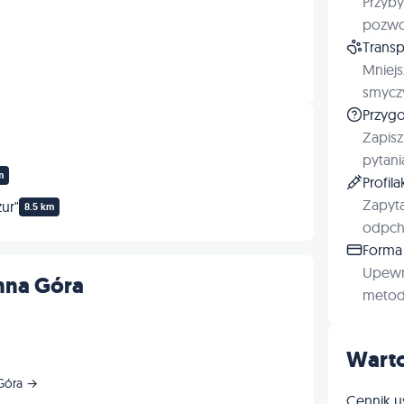
Przyby
pozwol
Transp
Mniejs
smyczy
Przygo
Zapisz
pytani
m
Profil
Zapyta
ur"
8.5 km
odpchl
Forma 
Upewn
nna Góra
metod 
Warto
 Góra →
Cennik u